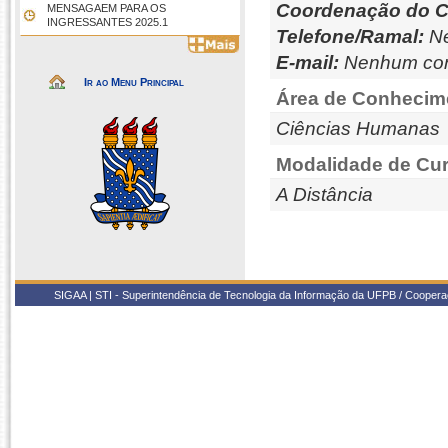
Coordenação do C
MENSAGAEM PARA OS
INGRESSANTES 2025.1
Telefone/Ramal:
Ne
E-mail:
Nenhum con
Ir ao Menu Principal
Área de Conhecim
Ciências Humanas
Modalidade de Cur
A Distância
SIGAA | STI - Superintendência de Tecnologia da Informação da UFPB / Coope