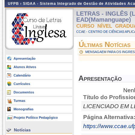
UFPB ›
SIGAA - Sistema Integrado de Gestão de Atividades Ac
LETRAS - INGLÊS (
EAD(Mamanguape)
CURSO NÍVEL GRADU
CCAE - CENTRO DE CIÊNCIAS APLI
Últimas Notícias
MENSAGAEM PARA OS INGRESS
Apresentação
Alunos Ativos
Calendário
Apresentação
Currículos
Nenh
Documentos
Título do Profissio
Turmas
LICENCIADO EM L
Monografias
Página Alternativa
Projeto Político Pedagógico
https://www.ccae.ufp
Notícias