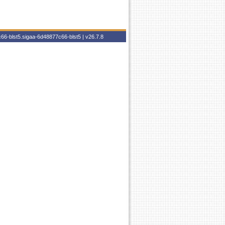
66-blst5.sigaa-6d48877c66-blst5 |
v26.7.8