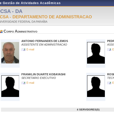
de Gestão de Atividades Acadêmicas
CSA - DA
CSA - DEPARTAMENTO DE ADMINISTRACAO
IVERSIDADE FEDERAL DA PARAÍBA
Corpo Administrativo
ANTONIO FERNANDES DE LEMOS
PED
ASSISTENTE EM ADMINISTRACAO
ASSI
E-mail
E
FRANKLIN DUARTE KOBAYASHI
ROSE
SECRETARIO EXECUTIVO
TEC
E-mail
E
4 SERVIDORES(S)