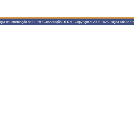
logia da Informação da UFPB / Cooperação UFRN - Copyright © 2006-2026 | sigaa-6d48877c