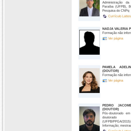
Administração da
Paraíba (UFPB), Bo
Pesquisa do CNPq  N
Currículo Latte
NADJA VALERIA 
Formação não infor
Ver página
PAMELA ADELI
(DOUTOR)
Formação não infor
Ver página
PEDRO JACOM
(DOUTOR)
Pós-doutorado em 
doutorado 
(UFPB/PPGA/2015),
Informação; mestrad