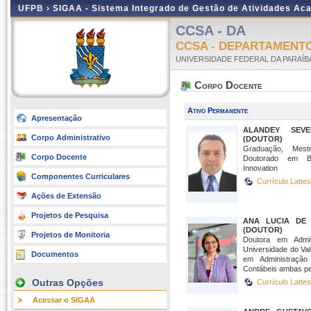
UFPB ›
SIGAA - Sistema Integrado de Gestão de Atividades Ac
CCSA - DA
CCSA - DEPARTAMENT
UNIVERSIDADE FEDERAL DA PARAÍB
Corpo Docente
Ativo Permanente
Apresentação
ALANDEY SEV
Corpo Administrativo
(DOUTOR)
Graduação, Mest
Corpo Docente
Doutorado em Bu
Innovation
Componentes Curriculares
Currículo Latte
Ações de Extensão
Projetos de Pesquisa
ANA LUCIA DE
(DOUTOR)
Projetos de Monitoria
Doutora em Admi
Universidade do Val
Documentos
em Administraçã
Contábeis ambas pel
Outras Opções
Currículo Latte
Acessar o SIGAA