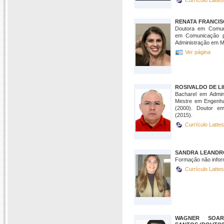
Currículo Latte
RENATA FRANCIS
Doutora em Comun
em Comunicação p
Administração em M
Ver página
ROSIVALDO DE L
Bacharel em Admin
Mestre em Engenha
(2000). Doutor e
(2015).
Currículo Latte
SANDRA LEANDRO
Formação não infor
Currículo Latte
WAGNER SOAR