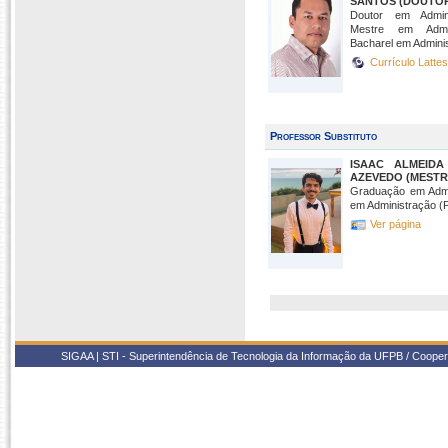
SANTOS (DOUTO
Doutor em Admin
Mestre em Admin
Bacharel em Admini
Currículo Latte
Professor Substituto
ISAAC ALMEIDA
AZEVEDO (MESTR
Graduação em Admi
em Administração 
Ver página
SIGAA | STI - Superintendência de Tecnologia da Informação da UFPB / Coope