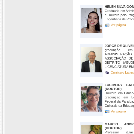
HELEN SILVA GO
Graduada em Admin
e Doutora pelo Pr
Engenharia de Prod
Ver página
JORGE DE OLIVE
graduação e
ADMINISTRAÇÃ
ASSOCIAÇÃO DE
DISTRITO (AEUDF
LICENCIATURA EM .
Currículo Latte
LUCIMEIRY BAT
(DOUTOR)
Doutora em Educa
graduação em Ed
Federal da Paraíba
Culturais da Educaçã
Ver página
MARCIO AND
(DOUTOR)
Professor Titu