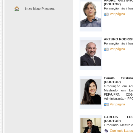
ANDRE GUSTAV
(DOUTOR)
Formação não infor
Ir ao Menu Principal
Ver página
ARTURO RODRIGU
Formação não infor
Ver página
Camila Cristi
(DOUTOR)
Graduação em Adm
Mestrado em En
PEP/UFRN (20
Administração - P
Ver página
CARLOS EDU
(DOUTOR)
Graduado, Mestre e
Currículo Latte