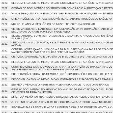
2023
DESCOMPLICA ENSINO MÉDIO: DICAS, ESTRATÉGIAS E PADRÕES PARA TRABAL
2022
GESTAO DE DOCUMENTOS DO PROCON PB COMO APOIO À PROTEÇAO E DEFES
2022
VAMOS PESQUISAR? ORIENTAÇÕES PARA BUSCA DE INFORMAÇÕES NA INTERN
2022
ORIENTAÇÕES DE PRÁTICAS ARQUIVÍSTICAS PARA INSTITUIÇÕES DE SAÚDE NA 
2022
NUPPO: PLANO MUSEOLÓGICO DO MUSEU DE CULTURA POPULAR
VISIBILIZANDO ARTE E ARTISTA: REPRESENTAÇÃO DA INFORMAÇÃO A PARTIR D
2022
ESCUTURAS DO ARTISTA WILSON FIGUEIREDO
SILENCIAMENTO, SOFRIMENTO MENTAL E CIDADANIA: O ARQUIVO DA PENITÊNCI
2022
PARAÍBA (ANO 2)
DESCOMPLICA TCC: NORMAS, ESTRATÉGIAS E DICAS PARA ELABORAÇÃO DE 
2022
(ANO 6)
CONTRIBUIÇÕES DA ARQUIVOLOGIA E DA BIBLIOTECONOMIA PARA A GESTÃO DE
2022
NA SUPERINTENDÊNCIA DA POLÍCIA FEDERAL NA PARAÍBA
2022
CRIAÇÃO, MANUTENÇÃO E DIFUSÃO DE BIBLIOTECAS DIGITAIS DE GRUPOS DE
2022
DESCOMPLICA ENSINO MÉDIO: DICAS, ESTRATÉGIAS E PADRÕES PARA TRABAL
CONTRIBUIÇÕES DA ARQUIVOLOGIA PARA A IMPLANTAÇÃO DE UMA CENTRAL DE 
2022
SUPERINTENDÊNCIA DA POLÍCIA FEDERAL NA PARAÍBA
2022
PRESERVAÇÃO DIGITAL DA MEMÓRIA HISTÓRICA DOS SÉCULOS XIX E XX: O AC
2021
DESCOMPLICA ENSINO MÉDIO: DICAS, ESTRATÉGIAS E PADRÕES PARA TRABAL
2021
ENTRE A VIVÊNCIA E O REGISTRO: FAZER POPULAR DE POVOS ORIGINÁRIOS
GESTÃO DOCUMENTAL NO ARQUIVO DO NÚCLEO DE IDENTIFICAÇÃO CIVIL E CRIM
2021
CIENTÍFICA DA PARAÍBA (IPC/PB)
2021
DIREITO À MEMÓRIA: TRATAMENTO DOCUMENTAL DO ACERVO DA PENITENCIÁRIA
2021
A UFPB NO COMBATE A COVID-19: BIBLIOTERAPIA PARA IDOSO - A AVENTURA D
2021
INFORMAR PARA PREVENIR: AÇÕES INFORMACIONAIS DE ENFRENTAMENTO À V
2021
ORIENTAÇÕES DE PRÁTICAS ARQUIVÍSTICAS PARA INSTITUIÇÕES DE SAÚDE NA 