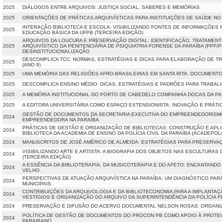
2025
DIÁLOGOS ENTRE ARQUIVOS: JUSTIÇA SOCIAL, SABERES E MEMÓRIAS
2025
ORIENTAÇÕES DE PRÁTICAS ARQUIVÍSTICAS PARA INSTITUIÇÕES DE SAÚDE NO E
INTERAÇÃO BIBLIOTECA E ESCOLA: VISIBILIZANDO FONTES DE INFORMAÇÕES 
2025
EDUCAÇÃO BÁSICA DA UFPB (TERCEIRA EDIÇÃO)
ARQUIVOS DA LOUCURA E PRESERVAÇÃO DIGITAL: IDENTIFICAÇÃO, TRATAMENT
2025
ARQUIVÍSTICO DA PENITENCIÁRIA DE PSIQUIATRIA FORENSE DA PARAÍBA (PPF/
DESINSTITUCIONALIZAÇÃO
DESCOMPLICA TCC: NORMAS, ESTRATÉGIAS E DICAS PARA ELABORAÇÃO DE 
2025
(ANO 9)
2025
UMA MEMÓRIA DAS RELIGIÕES AFRO-BRASILEIRAS EM SANTA RITA: DOCUMENTO
2025
DESCOMPLICA ENSINO MÉDIO: DICAS, ESTRATÉGIAS E PADRÕES PARA TRABAL
2025
A MEMÓRIA INSTITUCIONAL DO PORTO DE CABEDELO COMPANHIA DOCAS DA PA
2025
A EDITORA UNIVERSITÁRIA COMO ESPAÇO EXTENSIONISTA: INOVAÇÃO E PRÁTIC
GESTÃO DE DOCUMENTOS DA SECRETARIA EXECUTIVA DO EMPREENDEDORISMO
2024
EMPREENDEDORA NA PARAÍBA
PRÁTICAS DE GESTÃO E ORGANIZAÇÃO DE BIBLIOTECAS: CONSTRUÇÃO E APL
2024
BIBLIOTECA DA ACADEMIA DE ENSINO DA POLÍCIA CIVIL DA PARAÍBA (ACADEPOL
2024
MANUSCRITOS DE JOSÉ AMÉRICO DE ALMEIDA: ESTRATÉGIAS PARA PRESERVA
VISIBILIZANDO ARTE E ARTISTA: A BIOGRAFIA DOS OBJETOS NAS ESCULTURAS 
2024
(TERCEIRA EDIÇÃO)
A ESSÊNCIA DA BIBLIOTERAPIA, DA MUSICOTERAPIA E DO AFETO: ENCANTAN
2024
VELHO.
PERSPECTIVAS DE ATUAÇÃO ARQUIVÍSTICA NA PARAÍBA: UM DIAGNÓSTICO PAR
2024
MUNICIPAIS.
CONTRIBUIÇÕES DA ARQUIVOLOGIA E DA BIBLIOTECONOMIA PARA A IMPLANTAÇ
2024
VESTÍGIOS E ORGANIZAÇÃO DO ARQUIVO DA SUPERINTENDÊNCIA DA POLÍCIA FED
2024
PRESERVAÇÃO E DIFUSÃO DO ACERVO DOCUMENTAL NELSON ROSAS: ORGANIZ
POLÍTICA DE GESTÃO DE DOCUMENTOS DO PROCON PB COMO APOIO À PROTE
2024
PARAIBANO