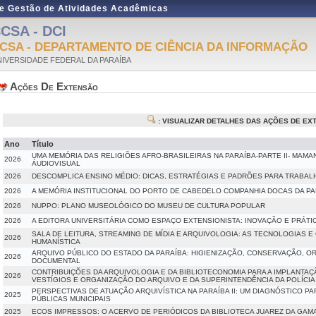
de Gestão de Atividades Acadêmicas
CSA - DCI
CSA - DEPARTAMENTO DE CIÊNCIA DA INFORMAÇÃO
IVERSIDADE FEDERAL DA PARAÍBA
Ações De Extensão
: VISUALIZAR DETALHES DAS AÇÕES DE E
Ano
Título
UMA MEMÓRIA DAS RELIGIÕES AFRO-BRASILEIRAS NA PARAÍBA-PARTE II- MA
2026
ÁUDIOVISUAL
2026
DESCOMPLICA ENSINO MÉDIO: DICAS, ESTRATÉGIAS E PADRÕES PARA TRABAL
2026
A MEMÓRIA INSTITUCIONAL DO PORTO DE CABEDELO COMPANHIA DOCAS DA PAR
2026
NUPPO: PLANO MUSEOLÓGICO DO MUSEU DE CULTURA POPULAR
2026
A EDITORA UNIVERSITÁRIA COMO ESPAÇO EXTENSIONISTA: INOVAÇÃO E PRÁTIC
SALA DE LEITURA, STREAMING DE MÍDIA E ARQUIVOLOGIA: AS TECNOLOGIAS 
2026
HUMANÍSTICA
ARQUIVO PÚBLICO DO ESTADO DA PARAÍBA: HIGIENIZAÇÃO, CONSERVAÇÃO, O
2026
DOCUMENTAL
CONTRIBUIÇÕES DA ARQUIVOLOGIA E DA BIBLIOTECONOMIA PARA A IMPLANTAÇ
2026
VESTÍGIOS E ORGANIZAÇÃO DO ARQUIVO E DA SUPERINTENDÊNCIA DA POLÍCIA F
PERSPECTIVAS DE ATUAÇÃO ARQUIVÍSTICA NA PARAÍBA II: UM DIAGNÓSTICO P
2025
PÚBLICAS MUNICIPAIS
2025
ECOS IMPRESSOS: O ACERVO DE PERIÓDICOS DA BIBLIOTECA JUAREZ DA GAMA