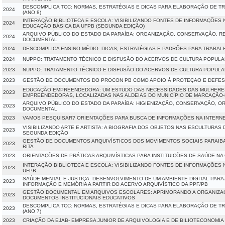
DESCOMPLICA TCC: NORMAS, ESTRATÉGIAS E DICAS PARA ELABORAÇÃO DE 
2024
(ANO 8)
INTERAÇÃO BIBLIOTECA E ESCOLA: VISIBILIZANDO FONTES DE INFORMAÇÕES 
2024
EDUCAÇÃO BÁSICA DA UFPB (SEGUNDA EDIÇÃO)
ARQUIVO PÚBLICO DO ESTADO DA PARAÍBA: ORGANIZAÇÃO, CONSERVAÇÃO, R
2024
DOCUMENTAL.
2024
DESCOMPLICA ENSINO MÉDIO: DICAS, ESTRATÉGIAS E PADRÕES PARA TRABAL
2024
NUPPO: TRATAMENTO TÉCNICO E DISFUSÃO DO ACERVOS DE CULTURA POPULAR 
2023
NUPPO: TRATAMENTO TÉCNICO E DISFUSÃO DO ACERVOS DE CULTURA POPULA
2023
GESTÃO DE DOCUMENTOS DO PROCON PB COMO APOIO À PROTEÇAO E DEFE
EDUCAÇÃO EMPREENDEDORA: UM ESTUDO DAS NECESSIDADES DAS MULHERE
2023
EMPREENDEDORAS, LOCALIZADAS NAS ALDEIAS DO MUNICÍPIO DE MARCAÇÃO-
ARQUIVO PÚBLICO DO ESTADO DA PARAÍBA: HIGIENIZAÇÃO, CONSERVAÇÃO, O
2023
DOCUMENTAL
2023
VAMOS PESQUISAR? ORIENTAÇÕES PARA BUSCA DE INFORMAÇÕES NA INTERN
VISIBILIZANDO ARTE E ARTISTA: A BIOGRAFIA DOS OBJETOS NAS ESCULTURAS D
2023
SEGUNDA EDIÇÃO
GESTÃO DE DOCUMENTOS ARQUIVÍSTICOS DOS MOVIMENTOS SOCIAIS PARAIBA
2023
RITA
2023
ORIENTAÇÕES DE PRÁTICAS ARQUIVÍSTICAS PARA INSTITUIÇÕES DE SAÚDE NA C
INTERAÇÃO BIBLIOTECA E ESCOLA: VISIBILIZANDO FONTES DE INFORMAÇÕES
2023
UFPB
SAÚDE MENTAL E JUSTIÇA: DESENVOLVIMENTO DE UM AMBIENTE DIGITAL PARA
2023
INFORMAÇÃO E MEMÓRIA A PARTIR DO ACERVO ARQUIVÍSTICO DA PPF/PB
GESTÃO DOCUMENTAL EM ARQUIVOS ESCOLARES: APRIMORANDO A ORGANIZA
2023
DOCUMENTOS INSTITUCIONAIS EDUCATIVOS
DESCOMPLICA TCC: NORMAS, ESTRATÉGIAS E DICAS PARA ELABORAÇÃO DE 
2023
(ANO 7)
2023
CRIAÇÃO DA EJAB- EMPRESA JUNIOR DE ARQUIVOLOGIA E DE BILIOTECONOMIA 