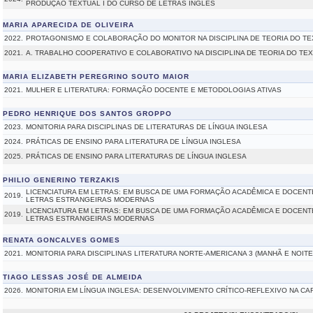
PRODUÇÃO TEXTUAL I DO CURSO DE LETRAS INGLÊS
MARIA APARECIDA DE OLIVEIRA
2022.
PROTAGONISMO E COLABORAÇÃO DO MONITOR NA DISCIPLINA DE TEORIA DO T
2021.
A. TRABALHO COOPERATIVO E COLABORATIVO NA DISCIPLINA DE TEORIA DO TE
MARIA ELIZABETH PEREGRINO SOUTO MAIOR
2021.
MULHER E LITERATURA: FORMAÇÃO DOCENTE E METODOLOGIAS ATIVAS
PEDRO HENRIQUE DOS SANTOS GROPPO
2023.
MONITORIA PARA DISCIPLINAS DE LITERATURAS DE LÍNGUA INGLESA
2024.
PRÁTICAS DE ENSINO PARA LITERATURA DE LÍNGUA INGLESA
2025.
PRÁTICAS DE ENSINO PARA LITERATURAS DE LÍNGUA INGLESA
PHILIO GENERINO TERZAKIS
LICENCIATURA EM LETRAS: EM BUSCA DE UMA FORMAÇÃO ACADÊMICA E DOCEN
2019.
LETRAS ESTRANGEIRAS MODERNAS
LICENCIATURA EM LETRAS: EM BUSCA DE UMA FORMAÇÃO ACADÊMICA E DOCEN
2019.
LETRAS ESTRANGEIRAS MODERNAS
RENATA GONCALVES GOMES
2021.
MONITORIA PARA DISCIPLINAS LITERATURA NORTE-AMERICANA 3 (MANHÃ E NOIT
TIAGO LESSAS JOSÉ DE ALMEIDA
2026.
MONITORIA EM LÍNGUA INGLESA: DESENVOLVIMENTO CRÍTICO-REFLEXIVO NA C