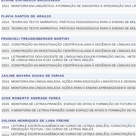
ELAINE ESPINDOLA BALDISSERA
2021.
MONITORIA EM LINGUÍSTICA: A FORMAÇÃO DE DISCENTES E INTEGRAÇÃO DAS 
FLAVIA SANTOS DE ARAUJO
2024.
TEORIA DO TEXTO NARRATIVO: PRÁTICAS PEDAGÓGICAS PARA O ENSINO DE MÚL
2023.
TEORIA DO TEXTO NARRATIVO: PRÁTICAS PEDAGÓGICAS PARA O ENSINO DE MÚL
FRANCIELI FREUDENBERGER MARTINY
2022.
CONSTRUÇÃO DA INVESTIGAÇÃO CIENTÍFICA ALIADA À DOCÊNCIA DE LÍNGUAS E
2021.
CONSTRUÇÃO DA INVESTIGAÇÃO CIENTÍFICA ALIADA À DOCÊNCIA DE LÍNGUAS E
LETRAMENTOS DO/A DOCENTE DE LÍNGUA INGLESA EM FORMAÇÃO INICIAL: HETE
2023.
DE LÍNGUA INGLESA III DO CURSO DE LETRAS INGLÊS
2021.
CONSTRUÇÃO DA INVESTIGAÇÃO CIENTÍFICA ALIADA À DOCÊNCIA DE LÍNGUAS E
JAILINE MAYARA SOUSA DE FARIAS
2024.
MONITORIA EM LÍNGUA INGLESA: AÇÕES PARA EDUCAÇÃO LINGUÍSTICA E DESE
2022.
MONITORIA EM LÍNGUA INGLESA: AÇÕES PARA O ENSINO-APRENDIZAGEM E DE
JOSE ROBERTO ANDRADE FERES
2026.
MONITORIA DE LETRAS-FRANCÊS: ESPAÇO DE APOIO E FORMAÇÃO DO FUTURO 
2025.
A MONITORIA DE LETRAS-FRANCÊS COMO ESPAÇO DE APOIO E FORMAÇÃO DO 
JULIANA HENRIQUES DE LUNA FREIRE
LEITURA E ESCRITA ACADÊMICA NO CURSO DE LETRAS (INGLÊS): CAPACITAÇÃO E 
2024.
PRODUÇÃO TEXTUAL I DO CURSO DE LETRAS INGLÊS
LEITURA E ESCRITA ACADÊMICA NO CURSO DE LETRAS (INGLÊS): CAPACITAÇÃO E 
2024.