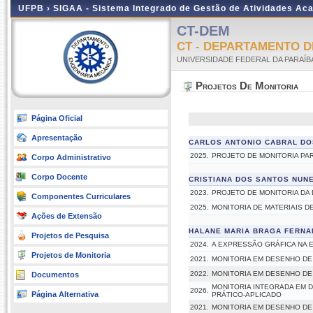
UFPB ›
SIGAA - Sistema Integrado de Gestão de Atividades Ac
CT-DEM
CT - DEPARTAMENTO 
UNIVERSIDADE FEDERAL DA PARAÍB
Projetos De Monitoria
Página Oficial
Apresentação
CARLOS ANTONIO CABRAL DO
2025.
PROJETO DE MONITORIA PA
Corpo Administrativo
Corpo Docente
CRISTIANA DOS SANTOS NUN
2023.
PROJETO DE MONITORIA DA 
Componentes Curriculares
2025.
MONITORIA DE MATERIAIS D
Ações de Extensão
HALANE MARIA BRAGA FERNA
Projetos de Pesquisa
2024.
A EXPRESSÃO GRÁFICA NA 
Projetos de Monitoria
2021.
MONITORIA EM DESENHO DE
2022.
MONITORIA EM DESENHO DE
Documentos
MONITORIA INTEGRADA EM 
2026.
Página Alternativa
PRÁTICO-APLICADO
2021.
MONITORIA EM DESENHO DE