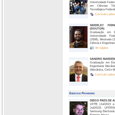
Universidade Feder
em Ciências Tér
Tecnológica Federal 
Currículo Latte
SIDERLEY FER
(DOUTOR)
Graduação em En
Universidade Fe
(2008), Mestrado (
Ciência e Engenharia
Ver página
SANDRO MARDEN
Graduação em Eng
Engenharia Mecânic
(Mecânica, Civil e M
Currículo Latte
Exercicio Provisorio
DIEGO PAES DE 
UFPB (Jul/2023 a
Jul/2023) UFERS
Samsung Electronic
Baterias Moura ...