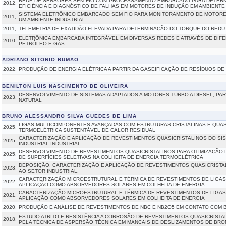
REDE DE SENSORES SEM FIO COM PROCESSAMENTO EMBARCADO PARA DETERM
2012,
EFICIÊNCIA E DIAGNÓSTICO DE FALHAS EM MOTORES DE INDUÇÃO EM AMBIENTE
SISTEMA ELETRÔNICO EMBARCADO SEM FIO PARA MONITORAMENTO DE MOTOR
2011,
UM AMBIENTE INDUSTRIAL
2011,
TELEMETRIA DE EXATIDÃO ELEVADA PARA DETERMINAÇÃO DO TORQUE DO RED
ELETRÔNICA EMBARCADA INTEGRÁVEL EM DIVERSAS REDES E ATRAVÉS DE DIFE
2010,
PETRÓLEO E GÁS
ADRIANO SITONIO RUMAO
2022,
PRODUÇÃO DE ENERGIA ELÉTRICA A PARTIR DA GASEIFICAÇÃO DE RESÍDUOS DE
BENILTON LUIS NASCIMENTO DE OLIVEIRA
DESENVOLVIMENTO DE SISTEMAS ADAPTADOS A MOTORES TURBO A DIESEL, PA
2023,
NATURAL
BRUNO ALESSANDRO SILVA GUEDES DE LIMA
LIGAS MULTICOMPONENTES AVANÇADAS COM ESTRUTURAS CRISTALINAS E QUASI
2025,
TERMOELÉTRICA SUSTENTÁVEL DE CALOR RESIDUAL
CARACTERIZAÇÃO E APLICAÇÃO DE REVESTIMENTOS QUASICRISTALINOS DO SIS
2025,
INDUSTRIAL INDUSTRIAL
DESENVOLVIMENTO DE REVESTIMENTOS QUASICRISTALINOS PARA OTIMIZAÇÃO 
2025,
DE SUPERFÍCIES SELETIVAS NA COLHEITA DE ENERGIA TERMOELÉTRICA
DEPOSIÇÃO, CARACTERIZAÇÃO E APLICAÇÃO DE REVESTIMENTOS QUASICRISTAL
2023,
AO SETOR INDUSTRIAL.
CARACTERIZAÇÃO MICROESTRUTURAL E TÉRMICA DE REVESTIMENTOS DE LIGA
2022,
APLICAÇÃO COMO ABSORVEDORES SOLARES EM COLHEITA DE ENERGIA
CARACTERIZAÇÃO MICROESTRUTURAL E TÉRMICA DE REVESTIMENTOS DE LIGA
2021,
APLICAÇÃO COMO ABSORVEDORES SOLARES EM COLHEITA DE ENERGIA
2020,
PRODUÇÃO E ANÁLISE DE REVESTIMENTOS DE NBC E NB2O5 EM CONTATO COM 
ESTUDO ATRITO E RESISTÊNCIA A CORROSÃO DE REVESTIMENTOS QUASICRISTAL
2018,
PELA TÉCNICA DE ASPERSÃO TÉCNICA EM MANCAIS DE DESLIZAMENTOS DE BRO