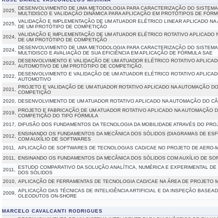
DESENVOLVIMENTO DE UMA METODOLOGIA PARA CARACTERIZAÇÃO DO SISTEM
2025,
MULTIDISCO E VALIDAÇÃO DINÃMICA PARA APLICAÇÃO EM PROTÓTIPOS DE FÓRM
VALIDAÇÃO E IMPLEMENTAÇÃO DE UM ATUADOR ELÉTRICO LINEAR APLICADO N
2025,
DE UM PROTÓTIPO DE COMPETIÇÃO
VALIDAÇÃO E IMPLEMENTAÇÃO DE UM ATUADOR ELÉTRICO ROTATIVO APLICADO
2024,
DE UM PROTÓTIPO DE COMPETIÇÃO
DESENVOLVIMENTO DE UMA METODOLOGIA PARA CARACTERIZAÇÃO DO SISTEM
2024,
MULTIDISCO E AVALIAÇÃO DE SUA EFICIÊNCIA EM APLICAÇÃO DE FÓRMULA SAE
DESENVOLVIMENTO E VALIDAÇÃO DE UM ATUADOR ELÉTRICO ROTATIVO APLICA
2023,
AUTOMOTIVO DE UM PROTÓTIPO DE COMPETIÇÃO.
DESENVOLVIMENTO E VALIDAÇÃO DE UM ATUADOR ELÉTRICO ROTATIVO APLICA
2022,
AUTOMOTIVO
PROJETO E VALIDAÇÃO DE UM ATUADOR ROTATIVO APLICADO NA AUTOMAÇÃO DO
2021,
COMPETIÇÃO
2020,
DESENVOLVIMENTO DE UM ATUADOR ROTATIVO APLICADO NA AUTOMAÇÃO DO C
PROJETO E FABRICAÇÃO DE UM ATUADOR ROTATIVO APLICADO NA AUTOMAÇÃO D
2019,
COMPETIÇÃO DO TIPO FÓRMULA
2017,
DIFUSÃO DOS FUNDAMENTOS DA TECNOLOGIA DA MOBILIDADE ATRAVÉS DO PRO
ENSINANDO OS FUNDAMENTOS DA MECÂNICA DOS SÓLIDOS (DIAGRAMAS DE ES
2012,
COM AUXÍLIO DE SOFTWARES
2011,
APLICAÇÃO DE SOFTWARES DE TECNOLOGIAS CAD/CAE NO PROJETO DE AERO
2011,
ENSINANDO OS FUNDAMENTOS DA MECÂNICA DOS SÓLIDOS COM AUXÍLIO DE S
ESTUDO COMPARATIVO DA SOLUÇÃO ANALÍTICA, NUMÉRICA E EXPERIMENTAL D
2011,
DOS SÓLIDOS
2010,
APLICAÇÃO DE FERRAMENTAS DE TECNOLOGIA CAD/CAE NA ÁREA DE PROJETO 
APLICAÇÃO DAS TÉCNICAS DE INTELIGÊNCIA ARTIFICIAL E DA INSPEÇÃO BASE
2009,
OLEODUTOS ON-SHORE
MARCELO CAVALCANTI RODRIGUES