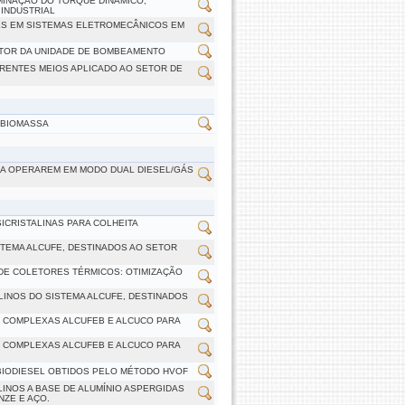
INAÇÃO DO TORQUE DINÂMICO,
 INDUSTRIAL
ES EM SISTEMAS ELETROMECÂNICOS EM
UTOR DA UNIDADE DE BOMBEAMENTO
RENTES MEIOS APLICADO AO SETOR DE
 BIOMASSA
RA OPERAREM EM MODO DUAL DIESEL/GÁS
CRISTALINAS PARA COLHEITA
TEMA ALCUFE, DESTINADOS AO SETOR
DE COLETORES TÉRMICOS: OTIMIZAÇÃO
INOS DO SISTEMA ALCUFE, DESTINADOS
S COMPLEXAS ALCUFEB E ALCUCO PARA
S COMPLEXAS ALCUFEB E ALCUCO PARA
BIODIESEL OBTIDOS PELO MÉTODO HVOF
INOS A BASE DE ALUMÍNIO ASPERGIDAS
NZE E AÇO.