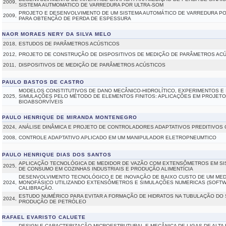
2009,
SISTEMA AUTMOMATICO DE VARREDURA POR ULTRA-SOM
PROJETO E DESENVOLVIMENTO DE UM SISTEMA AUTOMÁTICO DE VARREDURA P
2009,
PARA OBTENÇÃO DE PERDA DE ESPESSURA
NAOR MORAES NERY DA SILVA MELO
2018,
ESTUDOS DE PARÂMETROS ACÚSTICOS
2012,
PROJETO DE CONSTRUÇÃO DE DISPOSITIVOS DE MEDIÇÃO DE PARÂMETROS AC
2011,
DISPOSITIVOS DE MEDIÇÃO DE PARÂMETROS ACÚSTICOS
PAULO BASTOS DE CASTRO
MODELOS CONSTITUTIVOS DE DANO MECÂNICO-HIDROLÍTICO, EXPERIMENTOS E
2025,
SIMULAÇÕES PELO MÉTODO DE ELEMENTOS FINITOS: APLICAÇÕES EM PROJETO
BIOABSORVÍVEIS
PAULO HENRIQUE DE MIRANDA MONTENEGRO
2024,
ANÁLISE DINÂMICA E PROJETO DE CONTROLADORES ADAPTATIVOS PREDITIVOS 
2008,
CONTROLE ADAPTATIVO APLICADO EM UM MANIPULADOR ELETROPNEUMTICO
PAULO HENRIQUE DIAS DOS SANTOS
APLICAÇÃO TECNOLÓGICA DE MEDIDOR DE VAZÃO COM EXTENSÔMETROS EM SI
2025,
DE CONSUMO EM COZINHAS INDUSTRIAIS E PRODUÇÃO ALIMENTÍCIA
DESENVOLVIMENTO TECNOLÓGICO E DE INOVAÇÃO DE BAIXO CUSTO DE UM ME
2024,
MONOFÁSICO UTILIZANDO EXTENSÔMETROS E SIMULAÇÕES NUMERICAS (SOFTWA
CALIBRAÇÃO.
ESTUDO NUMÉRICO PARA EVITAR A FORMAÇÃO DE HIDRATOS NA TUBULAÇÃO DO 
2024,
PRODUÇÃO DE PETRÓLEO
RAFAEL EVARISTO CALUETE
DESIGN E CARACTERIZAÇÃO MICROESTRUTURAL E MECÂNICA DE LIGAS DE ALTA 