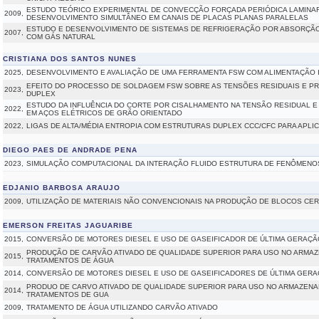
ESTUDO TEÓRICO EXPERIMENTAL DE CONVECÇÃO FORÇADA PERIÓDICA LAMIN
2009,
DESENVOLVIMENTO SIMULTÂNEO EM CANAIS DE PLACAS PLANAS PARALELAS
ESTUDO E DESENVOLVIMENTO DE SISTEMAS DE REFRIGERAÇÃO POR ABSORÇÃO
2007,
COM GÁS NATURAL
CRISTIANA DOS SANTOS NUNES
2025,
DESENVOLVIMENTO E AVALIAÇÃO DE UMA FERRAMENTA FSW COM ALIMENTAÇÃO 
EFEITO DO PROCESSO DE SOLDAGEM FSW SOBRE AS TENSÕES RESIDUAIS E PR
2023,
DUPLEX
ESTUDO DA INFLUÊNCIA DO CORTE POR CISALHAMENTO NA TENSÃO RESIDUAL E
2022,
EM AÇOS ELÉTRICOS DE GRÃO ORIENTADO
2022,
LIGAS DE ALTA/MÉDIA ENTROPIA COM ESTRUTURAS DUPLEX CCC/CFC PARA APL
DIEGO PAES DE ANDRADE PENA
2023,
SIMULAÇÃO COMPUTACIONAL DA INTERAÇÃO FLUIDO ESTRUTURA DE FENÔMENO
EDJANIO BARBOSA ARAUJO
2009,
UTILIZAÇÃO DE MATERIAIS NÃO CONVENCIONAIS NA PRODUÇÃO DE BLOCOS CE
EMERSON FREITAS JAGUARIBE
2015,
CONVERSÃO DE MOTORES DIESEL E USO DE GASEIFICADOR DE ÚLTIMA GERAÇÃ
PRODUÇÃO DE CARVÃO ATIVADO DE QUALIDADE SUPERIOR PARA USO NO ARMA
2015,
TRATAMENTOS DE ÁGUA
2014,
CONVERSÃO DE MOTORES DIESEL E USO DE GASEIFICADORES DE ÚLTIMA GER
PRODUO DE CARVO ATIVADO DE QUALIDADE SUPERIOR PARA USO NO ARMAZENA
2014,
TRATAMENTOS DE GUA
2009,
TRATAMENTO DE ÁGUA UTILIZANDO CARVÃO ATIVADO