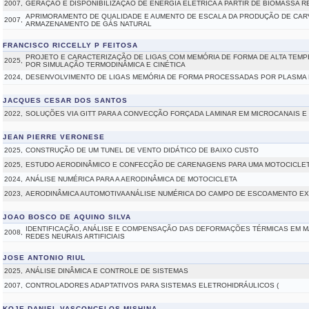
2007,
GERAÇÃO E DISPONIBILIZAÇÃO DE ENERGIA ELÉTRICA A PARTIR DE BIOMASSA R
APRIMORAMENTO DE QUALIDADE E AUMENTO DE ESCALA DA PRODUÇÃO DE CAR
2007,
ARMAZENAMENTO DE GÁS NATURAL
FRANCISCO RICCELLY P FEITOSA
PROJETO E CARACTERIZAÇÃO DE LIGAS COM MEMÓRIA DE FORMA DE ALTA TEMP
2025,
POR SIMULAÇÃO TERMODINÂMICA E CINÉTICA
2024,
DESENVOLVIMENTO DE LIGAS MEMÓRIA DE FORMA PROCESSADAS POR PLASMA 
JACQUES CESAR DOS SANTOS
2022,
SOLUÇÕES VIA GITT PARA A CONVECÇÃO FORÇADA LAMINAR EM MICROCANAIS 
JEAN PIERRE VERONESE
2025,
CONSTRUÇÃO DE UM TUNEL DE VENTO DIDÁTICO DE BAIXO CUSTO
2025,
ESTUDO AERODINÂMICO E CONFECÇÃO DE CARENAGENS PARA UMA MOTOCICLET
2024,
ANÁLISE NUMÉRICA PARA A AERODINÂMICA DE MOTOCICLETA
2023,
AERODINÂMICA AUTOMOTIVAANÁLISE NUMÉRICA DO CAMPO DE ESCOAMENTO EX
JOAO BOSCO DE AQUINO SILVA
IDENTIFICAÇÃO, ANÁLISE E COMPENSAÇÃO DAS DEFORMAÇÕES TÉRMICAS EM 
2008,
REDES NEURAIS ARTIFICIAIS
JOSE ANTONIO RIUL
2025,
ANÁLISE DINÂMICA E CONTROLE DE SISTEMAS
2007,
CONTROLADORES ADAPTATIVOS PARA SISTEMAS ELETROHIDRÁULICOS (
KOJE DANIEL VASCONCELOS MISHINA