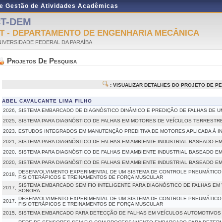
de Gestão de Atividades Acadêmicas
T-DEM
T - DEPARTAMENTO DE ENGENHARIA MECÂNICA
IVERSIDADE FEDERAL DA PARAÍBA
Projetos De Pesquisa
: VISUALIZAR DETALHES DO PROJETO DE P
ABEL CAVALCANTE LIMA FILHO
2026,
SISTEMA EMBARCADO DE DIAGNÓSTICO DINÂMICO E PREDIÇÃO DE FALHAS DE 
2025,
SISTEMA PARA DIAGNÓSTICO DE FALHAS EM MOTORES DE VEÍCULOS TERRESTRE
2023,
ESTUDOS INTEGRADOS EM MANUTENÇÃO PREDITIVA DE MOTORES APLICADA À IN
2021,
SISTEMA PARA DIAGNÓSTICO DE FALHAS EM AMBIENTE INDUSTRIAL BASEADO E
2020,
SISTEMA PARA DIAGNÓSTICO DE FALHAS EM AMBIENTE INDUSTRIAL BASEADO EM 
2020,
SISTEMA PARA DIAGNÓSTICO DE FALHAS EM AMBIENTE INDUSTRIAL BASEADO EM
DESENVOLVIMENTO EXPERIMENTAL DE UM SISTEMA DE CONTROLE PNEUMÁTICO
2018,
FISIOTERÁPICOS E TREINAMENTOS DE FORÇA MUSCULAR
SISTEMA EMBARCADO SEM FIO INTELIGENTE PARA DIAGNÓSTICO DE FALHAS EM
2017,
SONORA
DESENVOLVIMENTO EXPERIMENTAL DE UM SISTEMA DE CONTROLE PNEUMÁTICO
2017,
FISIOTERÁPICOS E TREINAMENTOS DE FORÇA MUSCULAR
2015,
SISTEMA EMBARCADO PARA DETECÇÃO DE FALHAS EM VEÍCULOS AUTOMOTIVOS