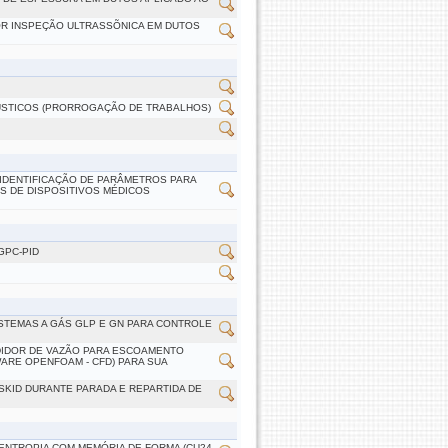
OR INSPEÇÃO ULTRASSÕNICA EM DUTOS
ÚSTICOS (PRORROGAÇÃO DE TRABALHOS)
 IDENTIFICAÇÃO DE PARÂMETROS PARA
S DE DISPOSITIVOS MÉDICOS
GPC-PID
STEMAS A GÁS GLP E GN PARA CONTROLE
DIDOR DE VAZÃO PARA ESCOAMENTO
RE OPENFOAM - CFD) PARA SUA
SKID DURANTE PARADA E REPARTIDA DE
ENTROPIA COM MEMÓRIA DE FORMA (CU24-