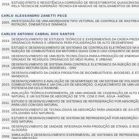
ESTUDO ATRITO E RESISTÊNCIA A CORROSÃO DE REVESTIMENTOS QUASICRISTAL
2018,
PELA TÉCNICA DE ASPERSÃO TÉCNICA EM MANCAIS DE DESLIZAMENTOS DE BRO
CARLO ALESSANDRO ZANETTI PECE
INVESTIGAÇÃO DE UMA ABORDAGEM TIPO VETORIAL DE CONTROLE DE RASTREA
2005,
ROTAÇÃO, CINEMÁTICA E DINÂMICA
CARLOS ANTONIO CABRAL DOS SANTOS
DESENVOLVIMENTO DE ESTUDOS TEÓRICOS E EXPERIMENTAIS DA CADEIA PRODU
2023,
ORGÂNICOS RURAIS E URBANOS PARA POLIGERAÇÃO DE ALTO DESEMPENHO
ESTUDO E DESENVOLVIMENTO DE SISTEMAS DE CONTROLES ELETRÔNICOS NA M
2020,
INJEÇÃO DE COMBUSTÍVEIS EM MOTORES DUAIS COM O USO CONJUNTO DE BIOD
DESENVOLVIMENTO DE UMA ROTA TECNOLÓGICA PARA A PRODUÇÃO DE ENERGIA 
2020,
ORIUNDO DE RESÍDUOS ORGÂNICOS DO MEIO RURAL E URBANO
DESENVOLVIMENTO DE SISTEMA PARA CONTROLE ELETRONICO DA INJEÇÃO DE 
2018,
USANDO MISTURA DUAL BIODIESEL - GNV
DESENVOLVIMENTO DA CADEIA PRODUTIVA DE BICOMBUSTÍVEIS: BIODIESEL E ET
2016,
MANDIOCA.
DESENVOLVIMENTO E AVALIAÇÃO DE DESEMPENHO DE UM SISTEMA DE POLIGE
2015,
COMBUSTÃO INTERNA E UM CHILLER DE ABSORÇÃO, O AQUECIMENTO DE UMA USI
POTENCIA EM CICLO RANKINE.
AVALIAÇÃO TEÓRICA EXPERIMENTAL DE UMA UNIDADE DE COGERAÇÃO DE ALTO
2014,
NATURAL E UM SISTEMA DE ABSORÇÃO DE 5TR, COM O PAR, ÁGUA - AMÔNIA.
ESTUDO E DESENVOLVIMENTO DE SISTEMAS DE REFRIGERAÇÃO POR ABSORÇÃO
2011,
PARA USO COM GÁS NATURAL
DESENVOLVIMENTO DE TECNOLOGIAS DE ABSORÇÃO PARA UNIDADES DE 3/4 ATÉ
2010,
UTILIZANDO GÁS NATURASL
ESTUDO E DESENVOLVIMENTO DE SISTEMA DE REFRIGERAÇAÕ POR ABSORÇÃO 
2010,
GÁS NATURAL
DESENVOLVIMENTO DE UNIDADE INTEGRADA PARA PRODUÇÃO DE ETANOL E BIODI
2010,
ALGODÃO
SIMULAÇÃO E DESENVOLVIMENTO EXPERIMENTAL DE SISTEMAS DE REFRIGERA
2009,
ÚNICA PRESSÃO