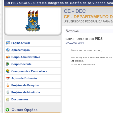
UFPB ›
SIGAA - Sistema Integrado de Gestão de Atividades Ac
CE - DEC
CE - DEPARTAMENTO 
UNIVERSIDADE FEDERAL DA PARAÍB
Notícias
cadastramento dos PIDS
Página Oficial
14/02/2017 09:04
Apresentação
Prezados colegas do dec,
Corpo Administrativo
preciso que vcs mandem seus pids 
um abraço.
Corpo Docente
francisca alexandre
Componentes Curriculares
Ações de Extensão
Projetos de Pesquisa
Projetos de Monitoria
Documentos
Outras Opções