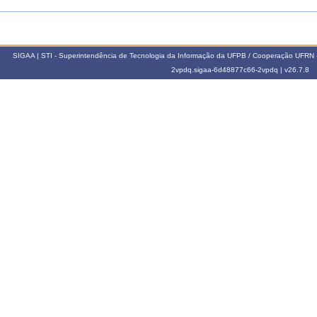
SIGAA | STI - Superintendência de Tecnologia da Informação da UFPB / Cooperação UFRN 
2vpdq.sigaa-6d48877c66-2vpdq |
v26.7.8