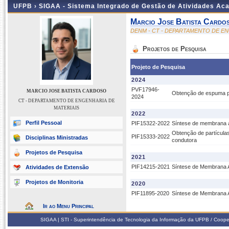
UFPB ›
SIGAA - Sistema Integrado de Gestão de Atividades Ac
Marcio Jose Batista Cardo
DENM - CT - DEPARTAMENTO DE EN
Projetos de Pesquisa
Projeto de Pesquisa
2024
PVF17946-
MARCIO JOSE BATISTA CARDOSO
Obtenção de espuma pol
2024
CT - DEPARTAMENTO DE ENGENHARIA DE
MATERIAIS
2022
Perfil Pessoal
PIF15322-2022
Síntese de membrana ad
Obtenção de partículas
PIF15333-2022
Disciplinas Ministradas
condutora
Projetos de Pesquisa
2021
PIF14215-2021
Síntese de Membrana 
Atividades de Extensão
Projetos de Monitoria
2020
PIF11895-2020
Síntese de Membrana 
Ir ao Menu Principal
SIGAA | STI - Superintendência de Tecnologia da Informação da UFPB / Coope