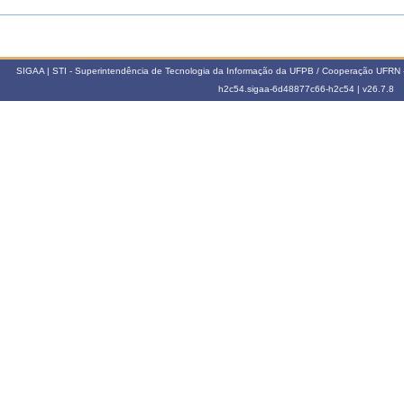
SIGAA | STI - Superintendência de Tecnologia da Informação da UFPB / Cooperação UFRN 
h2c54.sigaa-6d48877c66-h2c54 |
v26.7.8