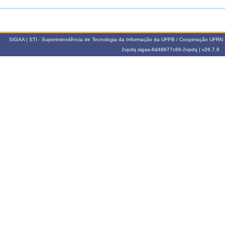
SIGAA | STI - Superintendência de Tecnologia da Informação da UFPB / Cooperação UFRN 
2vpdq.sigaa-6d48877c66-2vpdq |
v26.7.8