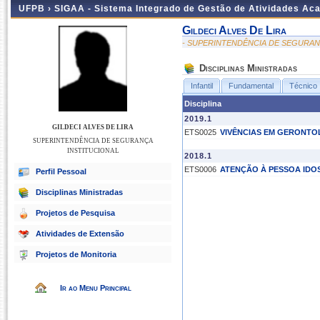
UFPB ›
SIGAA - Sistema Integrado de Gestão de Atividades Ac
Gildeci Alves De Lira
- SUPERINTENDÊNCIA DE SEGURAN
Disciplinas Ministradas
Infantil
Fundamental
Técnico
Disciplina
2019.1
GILDECI ALVES DE LIRA
ETS0025
VIVÊNCIAS EM GERONTO
SUPERINTENDÊNCIA DE SEGURANÇA
INSTITUCIONAL
2018.1
ETS0006
ATENÇÃO À PESSOA IDO
Perfil Pessoal
Disciplinas Ministradas
Projetos de Pesquisa
Atividades de Extensão
Projetos de Monitoria
Ir ao Menu Principal