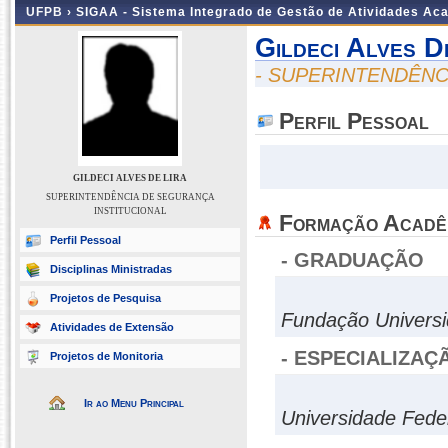
UFPB ›
SIGAA - Sistema Integrado de Gestão de Atividades Ac
Gildeci Alves D
- SUPERINTENDÊNC
Perfil Pessoal
GILDECI ALVES DE LIRA
SUPERINTENDÊNCIA DE SEGURANÇA
INSTITUCIONAL
Formação Acadê
Perfil Pessoal
- GRADUAÇÃO
Disciplinas Ministradas
Projetos de Pesquisa
Fundação Univers
Atividades de Extensão
- ESPECIALIZAÇ
Projetos de Monitoria
Ir ao Menu Principal
Universidade Fede