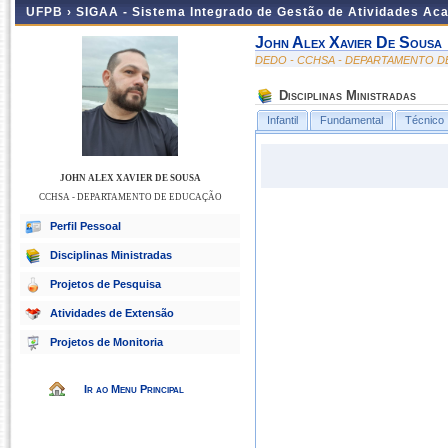
UFPB ›
SIGAA - Sistema Integrado de Gestão de Atividades Ac
John Alex Xavier De Sousa
DEDO - CCHSA - DEPARTAMENTO 
Disciplinas Ministradas
Infantil
Fundamental
Técnico
JOHN ALEX XAVIER DE SOUSA
CCHSA - DEPARTAMENTO DE EDUCAÇÃO
Perfil Pessoal
Disciplinas Ministradas
Projetos de Pesquisa
Atividades de Extensão
Projetos de Monitoria
Ir ao Menu Principal