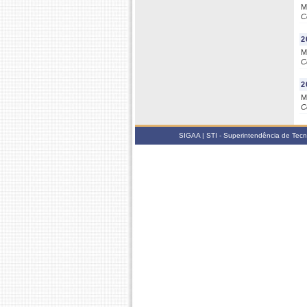
M
C
2
M
C
2
M
C
SIGAA | STI - Superintendência de Tec