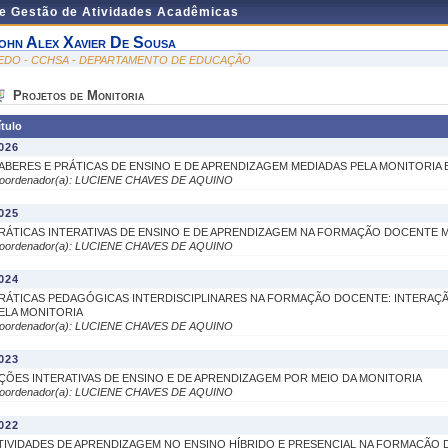
de Gestão de Atividades Acadêmicas
ohn Alex Xavier De Sousa
EDO - CCHSA - DEPARTAMENTO DE EDUCAÇÃO
Projetos de Monitoria
ítulo
026
ABERES E PRÁTICAS DE ENSINO E DE APRENDIZAGEM MEDIADAS PELA MONITORIA
oordenador(a): LUCIENE CHAVES DE AQUINO
025
RÁTICAS INTERATIVAS DE ENSINO E DE APRENDIZAGEM NA FORMAÇÃO DOCENTE 
oordenador(a): LUCIENE CHAVES DE AQUINO
024
RÁTICAS PEDAGÓGICAS INTERDISCIPLINARES NA FORMAÇÃO DOCENTE: INTERAÇ
ELA MONITORIA
oordenador(a): LUCIENE CHAVES DE AQUINO
023
ÇÕES INTERATIVAS DE ENSINO E DE APRENDIZAGEM POR MEIO DA MONITORIA
oordenador(a): LUCIENE CHAVES DE AQUINO
022
TIVIDADES DE APRENDIZAGEM NO ENSINO HÍBRIDO E PRESENCIAL NA FORMAÇÃO