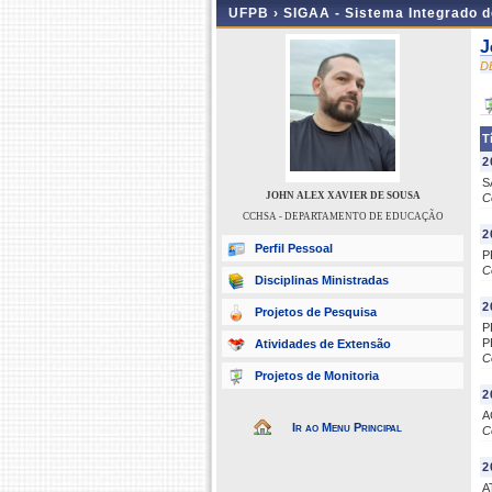
UFPB ›
SIGAA - Sistema Integrado 
J
D
T
2
S
JOHN ALEX XAVIER DE SOUSA
C
CCHSA - DEPARTAMENTO DE EDUCAÇÃO
2
Perfil Pessoal
P
C
Disciplinas Ministradas
2
Projetos de Pesquisa
P
P
Atividades de Extensão
C
Projetos de Monitoria
2
A
Ir ao Menu Principal
C
2
A