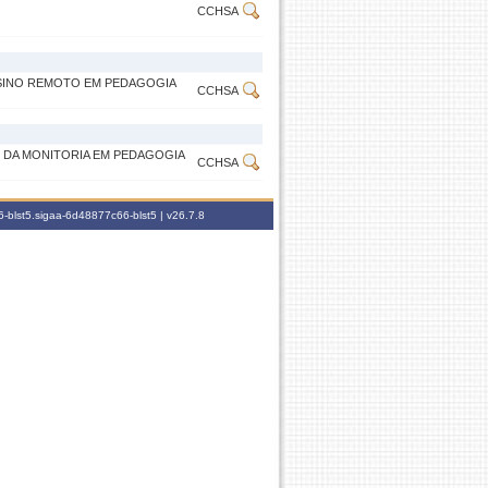
CCHSA
SINO REMOTO EM PEDAGOGIA
CCHSA
 DA MONITORIA EM PEDAGOGIA
CCHSA
-blst5.sigaa-6d48877c66-blst5 |
v26.7.8