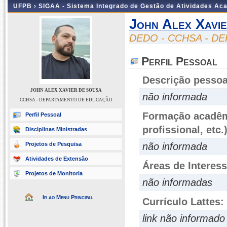
UFPB ›
SIGAA - Sistema Integrado de Gestão de Atividades Ac
John Alex Xavi
DEDO - CCHSA - 
Perfil Pessoal
Descrição pessoa
JOHN ALEX XAVIER DE SOUSA
não informada
CCHSA - DEPARTAMENTO DE EDUCAÇÃO
Formação acadêmi
Perfil Pessoal
profissional, etc.
Disciplinas Ministradas
Projetos de Pesquisa
não informada
Atividades de Extensão
Áreas de Interes
Projetos de Monitoria
não informadas
Ir ao Menu Principal
Currículo Lattes:
link não informado