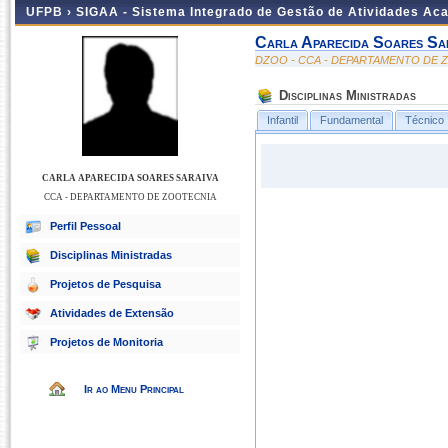
UFPB ›
SIGAA - Sistema Integrado de Gestão de Atividades Ac
Carla Aparecida Soares Sa
DZOO - CCA - DEPARTAMENTO DE 
Disciplinas Ministradas
Infantil
Fundamental
Técnico
CARLA APARECIDA SOARES SARAIVA
CCA - DEPARTAMENTO DE ZOOTECNIA
Perfil Pessoal
Disciplinas Ministradas
Projetos de Pesquisa
Atividades de Extensão
Projetos de Monitoria
Ir ao Menu Principal