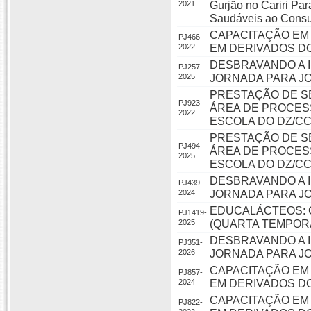
2021
Gurjão no Cariri Pa
Saudáveis ao Cons
CAPACITAÇÃO EM
PJ466-
2022
EM DERIVADOS DO
DESBRAVANDO A I
PJ257-
2025
JORNADA PARA JO
PRESTAÇÃO DE S
PJ923-
ÁREA DE PROCESS
2022
ESCOLA DO DZ/C
PRESTAÇÃO DE S
PJ494-
ÁREA DE PROCESS
2025
ESCOLA DO DZ/C
DESBRAVANDO A I
PJ439-
2024
JORNADA PARA JO
EDUCALÁCTEOS: 
PJ1419-
2025
(QUARTA TEMPOR
DESBRAVANDO A I
PJ351-
2026
JORNADA PARA JO
CAPACITAÇÃO EM
PJ857-
2024
EM DERIVADOS DO
CAPACITAÇÃO EM
PJ822-