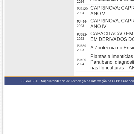
2024
CAPRINOVA: CAP
PJ1120-
2024
ANO V
CAPRINOVA: CAP
PJ466-
2023
ANO IV
CAPACITAÇÃO EM
PJ822-
2023
EM DERIVADOS DO
PJ669-
A Zootecnia no Ensi
2023
Plantas alimentícia
PJ400-
Paraibano: diagnóst
2024
nas floriculturas – A
SIGAA | STI - Superintendência de Tecnologia da Informação da UFPB / Coope