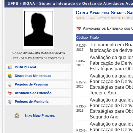
UFPB ›
SIGAA - Sistema Integrado de Gestão de Atividades Ac
Carla Aparecida Soares Sa
DZOO - CCA - DEPARTAMENTO DE 
Atividades de Extensão que
Código
Título
Treinamento em Boa
PJ137-
2017
fabricação de deriva
CARLA APARECIDA SOARES SARAIVA
Avaliação da qualid
CCA - DEPARTAMENTO DE ZOOTECNIA
PJ457-
Fabricação de Deriv
2018
Perfil Pessoal
Estratégias para O
Avaliação da qualid
Disciplinas Ministradas
Fabricação de Deriv
PJ572-
Projetos de Pesquisa
2020
Estratégias para O
Terceiro Ano
Atividades de Extensão
Avaliação da qualid
Projetos de Monitoria
Fabricação de Deriv
PJ350-
2019
Estratégias para O
Ir ao Menu Principal
Segundo Ano
Avaliação da qualida
Fabricação de Deriv
PJ241-