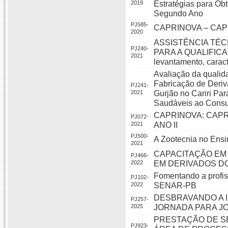
2019
Estratégias para O
Segundo Ano
PJ585-
CAPRINOVA – CA
2020
ASSISTÊNCIA TÉ
PJ240-
PARA A QUALIFIC
2021
levantamento, caract
Avaliação da qualida
Fabricação de Deriv
PJ241-
2021
Gurjão no Cariri Pa
Saudáveis ao Cons
CAPRINOVA: CAP
PJ072-
2021
ANO II
PJ500-
A Zootecnia no Ensi
2021
CAPACITAÇÃO EM
PJ466-
2022
EM DERIVADOS DO
Fomentando a profi
PJ102-
2022
SENAR-PB
DESBRAVANDO A I
PJ257-
2025
JORNADA PARA JO
PRESTAÇÃO DE S
PJ923-