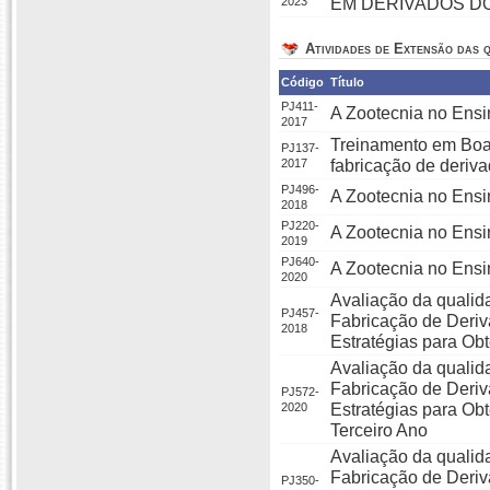
2023
EM DERIVADOS DO
Atividades de Extensão das q
Código
Título
PJ411-
A Zootecnia no Ensi
2017
Treinamento em Boa
PJ137-
2017
fabricação de deriva
PJ496-
A Zootecnia no Ensi
2018
PJ220-
A Zootecnia no Ensi
2019
PJ640-
A Zootecnia no Ensi
2020
Avaliação da qualid
PJ457-
Fabricação de Deriv
2018
Estratégias para O
Avaliação da qualid
Fabricação de Deriv
PJ572-
2020
Estratégias para O
Terceiro Ano
Avaliação da qualid
Fabricação de Deriv
PJ350-