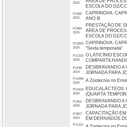
ÁREA DE PROCESS
2022
ESCOLA DO DZ/C
CAPRINOVA: CAP
PJ360-
2022
ANO III
PRESTAÇÃO DE S
PJ494-
ÁREA DE PROCESS
2025
ESCOLA DO DZ/C
CAPRINOVA: CAP
PJ1893-
2025
“Sexta temporada”
O LATICÍNIO ESC
PJ1332-
2025
COMPARTILHAND
DESBRAVANDO A I
PJ439-
2024
JORNADA PARA JO
PJ1496-
A Zootecnia no Ensi
2025
EDUCALÁCTEOS: 
PJ1419-
2025
(QUARTA TEMPOR
DESBRAVANDO A I
PJ351-
2026
JORNADA PARA JO
CAPACITAÇÃO EM
PJ857-
2024
EM DERIVADOS DO
PJ1221-
A Zootecnia no Ensi