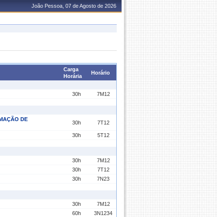
João Pessoa, 07 de Agosto de 2026
Carga
Horário
Horária
30h
7M12
RMAÇÃO DE
30h
7T12
30h
5T12
30h
7M12
30h
7T12
30h
7N23
30h
7M12
60h
3N1234