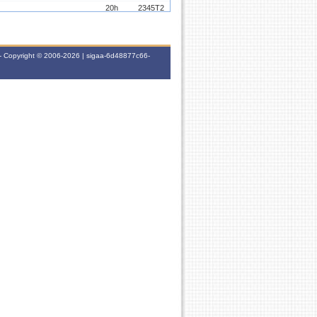
20h
2345T2
30h
7M12
- Copyright © 2006-2026 | sigaa-6d48877c66-
60h
3N1234
30h
7M12
30h
7M23
30h
7T23
30h
-
60h
5N1234
30h
-
30h
7M34
30h
7T56
30h
7M12
30h
7T12