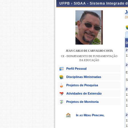
UFPB ›
SIGAA - Sistema Integrado 
J
D
D
2
JEAN CARLO DE CARVALHO COSTA
1
CE - DEPARTAMENTO DE FUNDAMENTAÇÃO
DA EDUCAÇÃO
2
Perfil Pessoal
E
Disciplinas Ministradas
S
Projetos de Pesquisa
2
Atividades de Extensão
1
1
Projetos de Monitoria
1
2
Ir ao Menu Principal
1
1