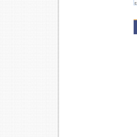
E
2
1
2
1
S
2
1
1
2
1
1
S
2
1
1
1
2
1