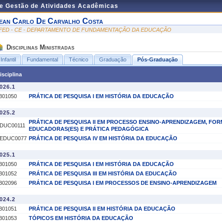
de Gestão de Atividades Acadêmicas
ean Carlo De Carvalho Costa
FED - CE - DEPARTAMENTO DE FUNDAMENTAÇÃO DA EDUCAÇÃO
Disciplinas Ministradas
Infantil
Fundamental
Técnico
Graduação
Pós-Graduação
isciplina
026.1
301050
PRÁTICA DE PESQUISA I EM HISTÓRIA DA EDUCAÇÃO
025.2
PRÁTICA DE PESQUISA II EM PROCESSO ENSINO-APRENDIZAGEM, FO
DUC00111
EDUCADORAS(ES) E PRÁTICA PEDAGÓGICA
EDUC0077
PRÁTICA DE PESQUISA IV EM HISTÓRIA DA EDUCAÇÃO
025.1
301050
PRÁTICA DE PESQUISA I EM HISTÓRIA DA EDUCAÇÃO
301052
PRÁTICA DE PESQUISA III EM HISTÓRIA DA EDUCAÇÃO
302096
PRÁTICA DE PESQUISA I EM PROCESSOS DE ENSINO-APRENDIZAGEM
024.2
301051
PRÁTICA DE PESQUISA II EM HISTÓRIA DA EDUCAÇÃO
301053
TÓPICOS EM HISTÓRIA DA EDUCAÇÃO