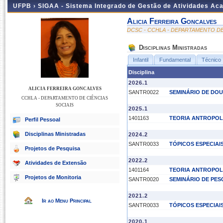
UFPB ›
SIGAA - Sistema Integrado de Gestão de Atividades Ac
Alicia Ferreira Goncalves
DCSC - CCHLA - DEPARTAMENTO DE
Disciplinas Ministradas
Infantil
Fundamental
Técnico
Disciplina
2026.1
ALICIA FERREIRA GONCALVES
SANTR0022
SEMINÁRIO DE DO
CCHLA - DEPARTAMENTO DE CIÊNCIAS
SOCIAIS
2025.1
1401163
TEORIA ANTROPOL
Perfil Pessoal
Disciplinas Ministradas
2024.2
SANTR0033
TÓPICOS ESPECIAI
Projetos de Pesquisa
2022.2
Atividades de Extensão
1401164
TEORIA ANTROPOLÓ
Projetos de Monitoria
SANTR0020
SEMINÁRIO DE PES
2021.2
Ir ao Menu Principal
SANTR0033
TÓPICOS ESPECIAI
2020.1