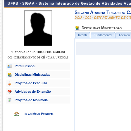
UFPB ›
SIGAA - Sistema Integrado de Gestão de Atividades Ac
Silvana Aranha Trigueiro Ca
DCIJ - CCJ - DEPARTAMENTO DE CI
Disciplinas Ministradas
Infantil
Fundamental
Técnico
SILVANA ARANHA TRIGUEIRO CARLINI
CCJ - DEPARTAMENTO DE CIÊNCIAS JURÍDICAS
Perfil Pessoal
Disciplinas Ministradas
Projetos de Pesquisa
Atividades de Extensão
Projetos de Monitoria
Ir ao Menu Principal