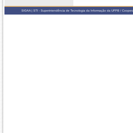
SIGAA | STI - Superintendência de Tecnologia da Informação da UFPB / Coope