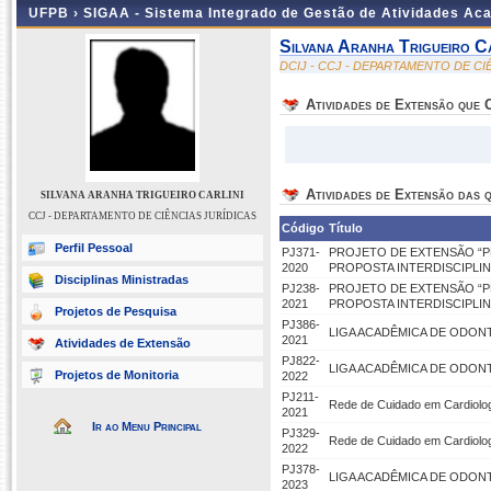
UFPB ›
SIGAA - Sistema Integrado de Gestão de Atividades Ac
Silvana Aranha Trigueiro Ca
DCIJ - CCJ - DEPARTAMENTO DE CI
Atividades de Extensão que
Atividades de Extensão das q
SILVANA ARANHA TRIGUEIRO CARLINI
CCJ - DEPARTAMENTO DE CIÊNCIAS JURÍDICAS
Código
Título
Perfil Pessoal
PJ371-
PROJETO DE EXTENSÃO “P
2020
PROPOSTA INTERDISCIPLIN
Disciplinas Ministradas
PJ238-
PROJETO DE EXTENSÃO “P
2021
PROPOSTA INTERDISCIPLIN
Projetos de Pesquisa
PJ386-
LIGA ACADÊMICA DE ODON
2021
Atividades de Extensão
PJ822-
LIGA ACADÊMICA DE ODON
Projetos de Monitoria
2022
PJ211-
Rede de Cuidado em Cardiologi
2021
Ir ao Menu Principal
PJ329-
Rede de Cuidado em Cardiologi
2022
PJ378-
LIGA ACADÊMICA DE ODON
2023