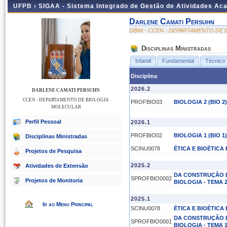
UFPB ›
SIGAA - Sistema Integrado de Gestão de Atividades Ac
Darlene Camati Persuhn
DBIM - CCEN - DEPARTAMENTO DE
Disciplinas Ministradas
Infantil
Fundamental
Técnico
Disciplina
2026.2
DARLENE CAMATI PERSUHN
CCEN - DEPARTAMENTO DE BIOLOGIA
PROFBIO03
BIOLOGIA 2 (BIO 2)
MOLECULAR
Perfil Pessoal
2026.1
PROFBIO02
BIOLOGIA 1 (BIO 1)
Disciplinas Ministradas
SCINU0078
ÉTICA E BIOÉTICA
Projetos de Pesquisa
2025.2
Atividades de Extensão
DA CONSTRUÇÃO D
SPROFBIO0002
Projetos de Monitoria
BIOLOGIA - TEMA 
2025.1
Ir ao Menu Principal
SCINU0078
ÉTICA E BIOÉTICA
DA CONSTRUÇÃO D
SPROFBIO0001
BIOLOGIA - TEMA 