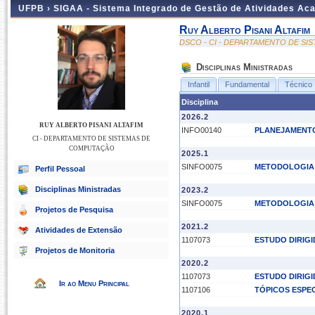
UFPB ›
SIGAA - Sistema Integrado de Gestão de Atividades Ac
Ruy Alberto Pisani Altafim
DSCO - CI - DEPARTAMENTO DE S
Disciplinas Ministradas
Infantil
Fundamental
Técnico
Disciplina
2026.2
RUY ALBERTO PISANI ALTAFIM
INFO00140
PLANEJAMENTO
CI - DEPARTAMENTO DE SISTEMAS DE
COMPUTAÇÃO
2025.1
SINFO0075
METODOLOGIA 
Perfil Pessoal
Disciplinas Ministradas
2023.2
SINFO0075
METODOLOGIA 
Projetos de Pesquisa
2021.2
Atividades de Extensão
1107073
ESTUDO DIRIG
Projetos de Monitoria
2020.2
1107073
ESTUDO DIRIG
Ir ao Menu Principal
1107106
TÓPICOS ESPECI
2020.1