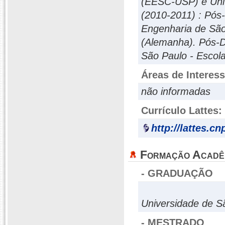
(EESC-USP) e Uni
(2010-2011) : Pós-
Engenharia de Sã
(Alemanha). Pós-D
São Paulo - Escol
Áreas de Interes
não informadas
Currículo Lattes:
http://lattes.c
Formação Acadê
- GRADUAÇÃO
Universidade de S
- MESTRADO