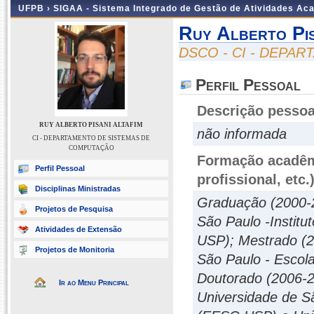
UFPB ›
SIGAA - Sistema Integrado de Gestão de Atividades Ac
Ruy Alberto Pis
DSCO - CI - DEPA
Perfil Pessoal
Descrição pessoa
RUY ALBERTO PISANI ALTAFIM
não informada
CI - DEPARTAMENTO DE SISTEMAS DE
COMPUTAÇÃO
Formação acadêmi
Perfil Pessoal
profissional, etc.
Disciplinas Ministradas
Graduação (2000-2
Projetos de Pesquisa
São Paulo -Instit
Atividades de Extensão
USP); Mestrado (2
Projetos de Monitoria
São Paulo - Escol
Doutorado (2006-2
Ir ao Menu Principal
Universidade de S