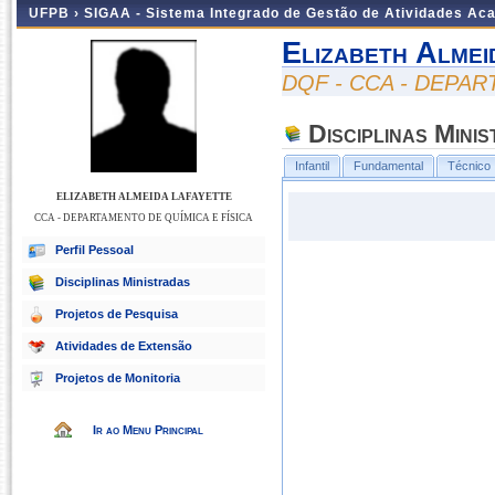
UFPB ›
SIGAA - Sistema Integrado de Gestão de Atividades Ac
Elizabeth Almei
DQF - CCA - DEPAR
Disciplinas Mini
Infantil
Fundamental
Técnico
ELIZABETH ALMEIDA LAFAYETTE
CCA - DEPARTAMENTO DE QUÍMICA E FÍSICA
Perfil Pessoal
Disciplinas Ministradas
Projetos de Pesquisa
Atividades de Extensão
Projetos de Monitoria
Ir ao Menu Principal