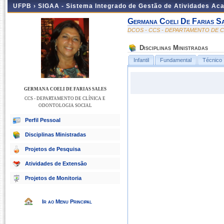
UFPB ›
SIGAA - Sistema Integrado de Gestão de Atividades Ac
Germana Coeli De Farias S
DCOS - CCS - DEPARTAMENTO DE 
Disciplinas Ministradas
Infantil
Fundamental
Técnico
GERMANA COELI DE FARIAS SALES
CCS - DEPARTAMENTO DE CLÍNICA E
ODONTOLOGIA SOCIAL
Perfil Pessoal
Disciplinas Ministradas
Projetos de Pesquisa
Atividades de Extensão
Projetos de Monitoria
Ir ao Menu Principal