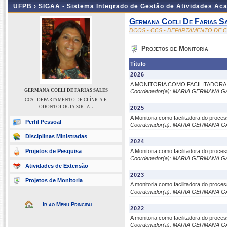
UFPB ›
SIGAA - Sistema Integrado de Gestão de Atividades Ac
Germana Coeli De Farias S
DCOS - CCS - DEPARTAMENTO DE 
Projetos de Monitoria
Título
2026
A MONITORIA COMO FACILITADOR
GERMANA COELI DE FARIAS SALES
Coordenador(a): MARIA GERMANA 
CCS - DEPARTAMENTO DE CLÍNICA E
ODONTOLOGIA SOCIAL
2025
A Monitoria como facilitadora do proc
Perfil Pessoal
Coordenador(a): MARIA GERMANA 
Disciplinas Ministradas
2024
Projetos de Pesquisa
A Monitoria como facilitadora do proc
Coordenador(a): MARIA GERMANA 
Atividades de Extensão
2023
Projetos de Monitoria
A monitoria como facilitadora do proc
Coordenador(a): MARIA GERMANA 
Ir ao Menu Principal
2022
A monitoria como facilitadora do proc
Coordenador(a): MARIA GERMANA 