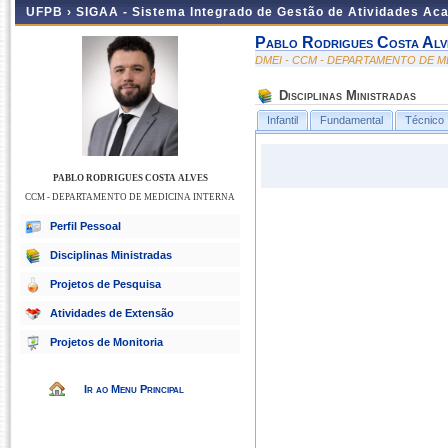
UFPB ›
SIGAA - Sistema Integrado de Gestão de Atividades Ac
Pablo Rodrigues Costa Alv
DMEI - CCM - DEPARTAMENTO DE M
Disciplinas Ministradas
Infantil
Fundamental
Técnico
PABLO RODRIGUES COSTA ALVES
CCM - DEPARTAMENTO DE MEDICINA INTERNA
Perfil Pessoal
Disciplinas Ministradas
Projetos de Pesquisa
Atividades de Extensão
Projetos de Monitoria
Ir ao Menu Principal