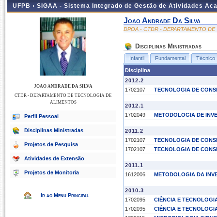
UFPB ›
SIGAA - Sistema Integrado de Gestão de Atividades Ac
Joao Andrade Da Silva
DPOA - CTDR - DEPARTAMENTO DE
Disciplinas Ministradas
Infantil
Fundamental
Técnico
Disciplina
2012.2
JOAO ANDRADE DA SILVA
1702107
TECNOLOGIA DE CONS
CTDR - DEPARTAMENTO DE TECNOLOGIA DE
ALIMENTOS
2012.1
1702049
METODOLOGIA DE INVE
Perfil Pessoal
Disciplinas Ministradas
2011.2
1702107
TECNOLOGIA DE CONS
Projetos de Pesquisa
1702107
TECNOLOGIA DE CONS
Atividades de Extensão
2011.1
Projetos de Monitoria
1612006
METODOLOGIA DA INVE
2010.3
Ir ao Menu Principal
1702095
CIÊNCIA E TECNOLOGI
1702095
CIÊNCIA E TECNOLOGI