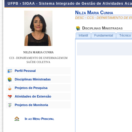
UFPB ›
SIGAA - Sistema Integrado de Gestão de Atividades Ac
Nilza Maria Cunha
DESC - CCS - DEPARTAMENTO DE 
Disciplinas Ministradas
Infantil
Fundamental
Técnico
NILZA MARIA CUNHA
CCS - DEPARTAMENTO DE ENFERMAGEM EM
SAÚDE COLETIVA
Perfil Pessoal
Disciplinas Ministradas
Projetos de Pesquisa
Atividades de Extensão
Projetos de Monitoria
Ir ao Menu Principal