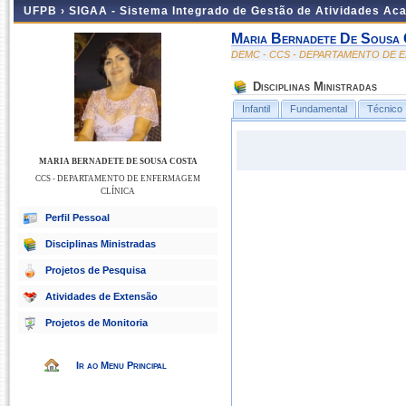
UFPB ›
SIGAA - Sistema Integrado de Gestão de Atividades Ac
Maria Bernadete De Sousa
DEMC - CCS - DEPARTAMENTO DE 
Disciplinas Ministradas
Infantil
Fundamental
Técnico
MARIA BERNADETE DE SOUSA COSTA
CCS - DEPARTAMENTO DE ENFERMAGEM
CLÍNICA
Perfil Pessoal
Disciplinas Ministradas
Projetos de Pesquisa
Atividades de Extensão
Projetos de Monitoria
Ir ao Menu Principal