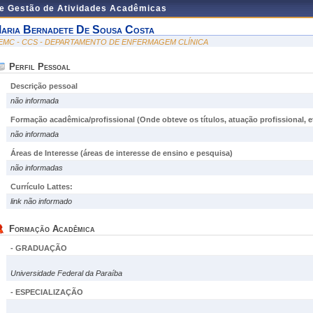
de Gestão de Atividades Acadêmicas
aria Bernadete De Sousa Costa
EMC - CCS - DEPARTAMENTO DE ENFERMAGEM CLÍNICA
Perfil Pessoal
Descrição pessoal
não informada
Formação acadêmica/profissional (Onde obteve os títulos, atuação profissional, et
não informada
Áreas de Interesse
(áreas de interesse de ensino e pesquisa)
não informadas
Currículo Lattes:
link não informado
Formação Acadêmica
- GRADUAÇÃO
Universidade Federal da Paraíba
- ESPECIALIZAÇÃO