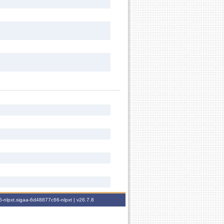
-nlpxt.sigaa-6d48877c66-nlpxt |
v26.7.8