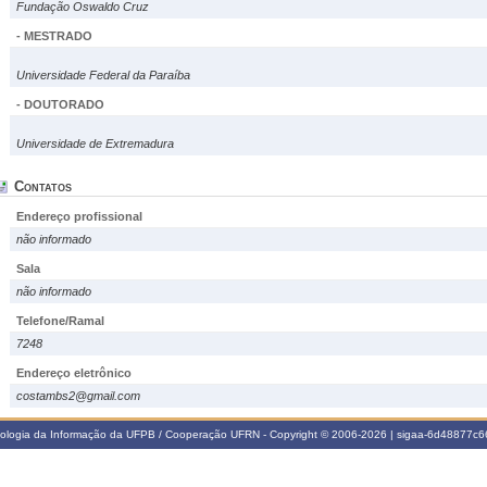
Fundação Oswaldo Cruz
- MESTRADO
Universidade Federal da Paraíba
- DOUTORADO
Universidade de Extremadura
Contatos
Endereço profissional
não informado
Sala
não informado
Telefone/Ramal
7248
Endereço eletrônico
costambs2@gmail.com
nologia da Informação da UFPB / Cooperação UFRN - Copyright © 2006-2026 | sigaa-6d48877c66