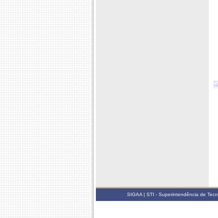
SIGAA | STI - Superintendência de Tec