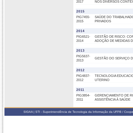
2017
NOS DIVERSOS CONTE
2015
PIG7455-
SAÚDE DO TRABALHADO
2015
PRIVADOS
2014
PIG6521-
GESTÃO DE RISCO: CO
2014
ADOÇÃO DE MEDIDAS 
2013
PIG5637-
GESTÃO DO SERVIÇO D
2013
2012
PIG4837-
TECNOLOGIA EDUCACIO
2012
UTERINO
2011
PIG3854-
GERENCIAMENTO DE RI
2011
ASSISTÊNCIA À SAÚDE
SIGAA | STI - Superintendência de Tecnologia da Informação da UFPB / Coope