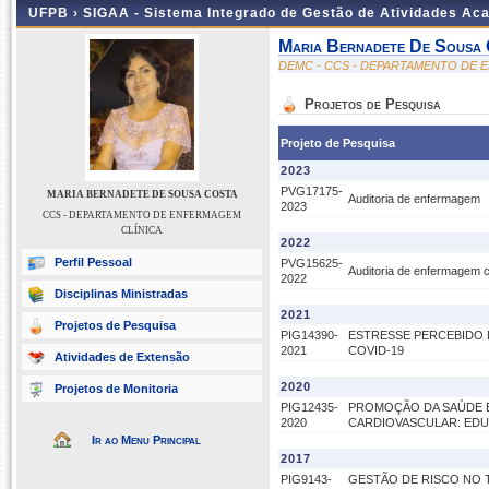
UFPB ›
SIGAA - Sistema Integrado de Gestão de Atividades Ac
Maria Bernadete De Sousa
DEMC - CCS - DEPARTAMENTO DE 
Projetos de Pesquisa
Projeto de Pesquisa
2023
PVG17175-
MARIA BERNADETE DE SOUSA COSTA
Auditoria de enfermagem
2023
CCS - DEPARTAMENTO DE ENFERMAGEM
CLÍNICA
2022
Perfil Pessoal
PVG15625-
Auditoria de enfermagem c
2022
Disciplinas Ministradas
2021
Projetos de Pesquisa
PIG14390-
ESTRESSE PERCEBIDO 
2021
COVID-19
Atividades de Extensão
2020
Projetos de Monitoria
PIG12435-
PROMOÇÃO DA SAÚDE E
2020
CARDIOVASCULAR: EDU
Ir ao Menu Principal
2017
PIG9143-
GESTÃO DE RISCO NO 