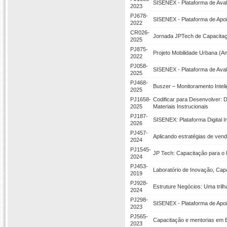
SISENEX - Plataforma de Aval
2023
PJ678-
SISENEX - Plataforma de Apoi
2022
CR026-
Jornada JPTech de Capacitaç
2025
PJ875-
Projeto Mobilidade Urbana (An
2022
PJ058-
SISENEX - Plataforma de Aval
2025
PJ468-
Buszer – Monitoramento Intel
2025
PJ1658-
Codificar para Desenvolver:
2025
Materiais Instrucionais
PJ187-
SISENEX: Plataforma Digital 
2026
PJ457-
Aplicando estratégias de ven
2024
PJ1545-
JP Tech: Capacitação para o F
2024
PJ453-
Laboratório de Inovação, Cap
2019
PJ928-
Estruture Negócios: Uma trilh
2024
PJ298-
SISENEX - Plataforma de Apoi
2023
PJ565-
Capacitação e mentorias em E
2023