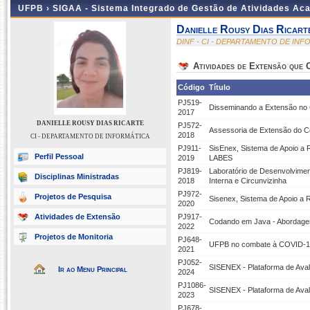
UFPB ›
SIGAA - Sistema Integrado de Gestão de Atividades Ac
Danielle Rousy Dias Ricart
DINF - CI - DEPARTAMENTO DE IN
Atividades de Extensão que
Código
Título
PJ519-
Disseminando a Extensão no 
2017
DANIELLE ROUSY DIAS RICARTE
PJ572-
Assessoria de Extensão do Ce
2018
CI - DEPARTAMENTO DE INFORMÁTICA
PJ911-
SisEnex, Sistema de Apoio a 
Perfil Pessoal
2019
LABES
PJ819-
Laboratório de Desenvolvime
Disciplinas Ministradas
2018
Interna e Circunvizinha
PJ972-
Projetos de Pesquisa
Sisenex, Sistema de Apoio a 
2020
Atividades de Extensão
PJ917-
Codando em Java - Abordagem
2022
Projetos de Monitoria
PJ648-
UFPB no combate à COVID-19:
2021
PJ052-
SISENEX - Plataforma de Aval
Ir ao Menu Principal
2024
PJ1086-
SISENEX - Plataforma de Aval
2023
PJ678-