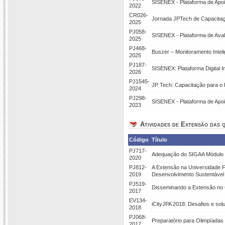
SISENEX - Plataforma de Apoi
2022
CR026-
Jornada JPTech de Capacitaç
2025
PJ058-
SISENEX - Plataforma de Aval
2025
PJ468-
Buszer – Monitoramento Intel
2025
PJ187-
SISENEX: Plataforma Digital 
2026
PJ1545-
JP Tech: Capacitação para o F
2024
PJ298-
SISENEX - Plataforma de Apoi
2023
Atividades de Extensão das q
Código
Título
PJ717-
Adequação do SIGAA Módulo
2020
PJ812-
A Extensão na Universidade F
2019
Desenvolvimento Sustentáve
PJ519-
Disseminando a Extensão no 
2017
EV134-
iCityJPA 2018: Desafios e sol
2018
PJ068-
Preparatório para Olimpíadas 
2017