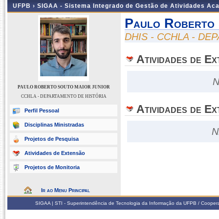
UFPB ›
SIGAA - Sistema Integrado de Gestão de Atividades Ac
Paulo Roberto 
DHIS - CCHLA - D
Atividades de E
N
PAULO ROBERTO SOUTO MAIOR JUNIOR
CCHLA - DEPARTAMENTO DE HISTÓRIA
Atividades de Ex
Perfil Pessoal
Disciplinas Ministradas
N
Projetos de Pesquisa
Atividades de Extensão
Projetos de Monitoria
Ir ao Menu Principal
SIGAA | STI - Superintendência de Tecnologia da Informação da UFPB / Coope