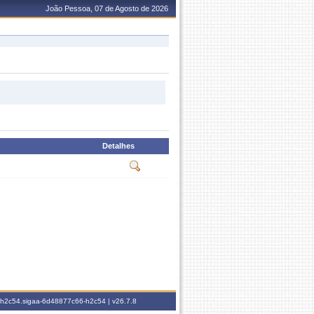
João Pessoa, 07 de Agosto de 2026
Detalhes
6-h2c54.sigaa-6d48877c66-h2c54 |
v26.7.8