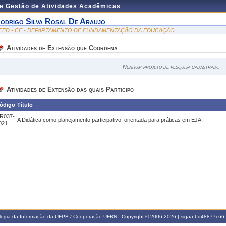
de Gestão de Atividades Acadêmicas
odrigo Silva Rosal De Araujo
FED - CE - DEPARTAMENTO DE FUNDAMENTAÇÃO DA EDUCAÇÃO
Atividades de Extensão que Coordena
Nenhum projeto de pesquisa cadastrado
Atividades de Extensão das quais Participo
ódigo
Título
R037-
A Didática como planejamento participativo, orientada para práticas em EJA.
021
ologia da Informação da UFPB / Cooperação UFRN - Copyright © 2006-2026 | sigaa-6d48877c6