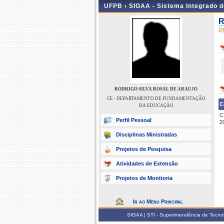
UFPB ›
SIGAA - Sistema Integrado 
R
D
RODRIGO SILVA ROSAL DE ARAUJO
CE - DEPARTAMENTO DE FUNDAMENTAÇÃO
C
DA EDUCAÇÃO
C
Perfil Pessoal
2
Disciplinas Ministradas
Projetos de Pesquisa
Atividades de Extensão
Projetos de Monitoria
Ir ao Menu Principal
SIGAA | STI - Superintendência de Tecn