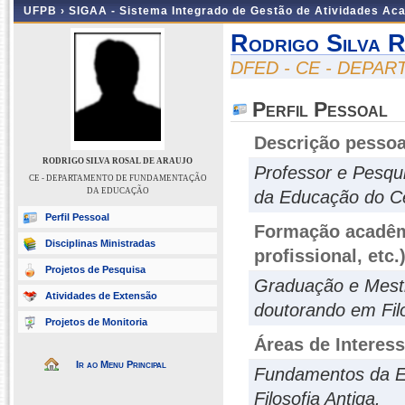
UFPB ›
SIGAA - Sistema Integrado de Gestão de Atividades Ac
Rodrigo Silva 
DFED - CE - DEP
Perfil Pessoal
Descrição pessoa
RODRIGO SILVA ROSAL DE ARAUJO
Professor e Pesqu
CE - DEPARTAMENTO DE FUNDAMENTAÇÃO
DA EDUCAÇÃO
da Educação do C
Perfil Pessoal
Formação acadêmi
Disciplinas Ministradas
profissional, etc.
Projetos de Pesquisa
Graduação e Mestr
Atividades de Extensão
doutorando em Filo
Projetos de Monitoria
Áreas de Interes
Ir ao Menu Principal
Fundamentos da Edu
Filosofia Antiga.