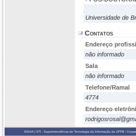
Universidade de Br
Contatos
Endereço profiss
não informado
Sala
não informado
Telefone/Ramal
4774
Endereço eletrôn
rodrigosrosal@gm
SIGAA | STI - Superintendência de Tecnologia da Informação da UFPB / Coope