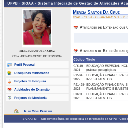
UFPB ›
SIGAA - Sistema Integrado de Gestão de Atividades Ac
Mercia Santos Da Cruz
PSAE - CCSA - DEPARTAMENTO DE
Atividades de Extensão que
Atividades de Extensão das q
MERCIA SANTOS DA CRUZ
CCSA - DEPARTAMENTO DE ECONOMIA
Código
Título
Perfil Pessoal
CR119-
EDUCAÇÃO ESPECIAL INCLUSI
2021
práticas pedagógicas
Disciplinas Ministradas
PJ584-
EDUCAÇÃO FINANCEIRA: 
2022
INVESTIMENTOS
Projetos de Pesquisa
PJ1428-
EDUCAÇÃO FINANCEIRA: S
2025
PLANEJAMENTO E INVEST
Atividades de Extensão
PJ691-
EDUCAÇÃO FINANCEIRA: 
Projetos de Monitoria
2023
INVESTIMENTOS
Ir ao Menu Principal
SIGAA | STI - Superintendência de Tecnologia da Informação da UFPB / Coope