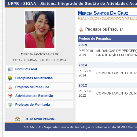
UFPB ›
SIGAA - Sistema Integrado de Gestão de Atividades Ac
Mercia Santos Da Cruz
PSAE - CCSA - DEPARTAMENTO DE
Projetos de Pesquisa
Projeto de Pesquisa
2019
PIE10919-
MUDANÇAS DE PERCEPÇ
MERCIA SANTOS DA CRUZ
2019
GRADUAÇÃO EM CIÊNCI
CCSA - DEPARTAMENTO DE ECONOMIA
2014
Perfil Pessoal
PIE6569-
COMPORTAMENTO DE RI
2014
Disciplinas Ministradas
2012
Projetos de Pesquisa
PIE5356-
COMPORTAMENTO DE RI
2012
Atividades de Extensão
Projetos de Monitoria
Ir ao Menu Principal
SIGAA | STI - Superintendência de Tecnologia da Informação da UFPB / Coope