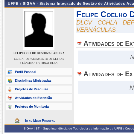
UFPB ›
SIGAA - Sistema Integrado de Gestão de Atividades Ac
Felipe Coelho 
DLCV - CCHLA - D
VERNÁCULAS
Atividades de E
FELIPE COELHO DE SOUZA LADEIRA
N
CCHLA - DEPARTAMENTO DE LETRAS
CLÁSSICAS E VERNÁCULAS
Perfil Pessoal
Atividades de Ex
Disciplinas Ministradas
N
Projetos de Pesquisa
Atividades de Extensão
Projetos de Monitoria
Ir ao Menu Principal
SIGAA | STI - Superintendência de Tecnologia da Informação da UFPB / Coope