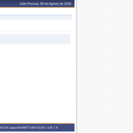
João Pessoa, 08 de Agosto de 2026
6-h2c54.sigaa-6d48877c66-h2c54 |
v26.7.8