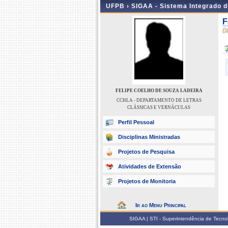
UFPB ›
SIGAA - Sistema Integrado 
F
D
FELIPE COELHO DE SOUZA LADEIRA
CCHLA - DEPARTAMENTO DE LETRAS
CLÁSSICAS E VERNÁCULAS
Perfil Pessoal
Disciplinas Ministradas
Projetos de Pesquisa
Atividades de Extensão
Projetos de Monitoria
Ir ao Menu Principal
SIGAA | STI - Superintendência de Tecn