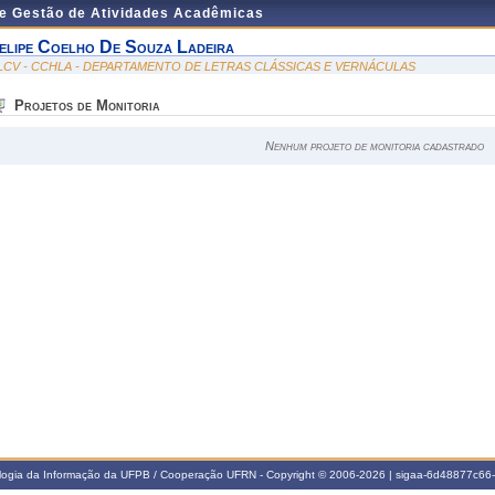
de Gestão de Atividades Acadêmicas
elipe Coelho De Souza Ladeira
LCV - CCHLA - DEPARTAMENTO DE LETRAS CLÁSSICAS E VERNÁCULAS
Projetos de Monitoria
Nenhum projeto de monitoria cadastrado
ologia da Informação da UFPB / Cooperação UFRN - Copyright © 2006-2026 | sigaa-6d48877c6