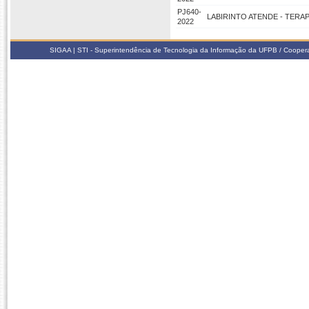
PJ640-
LABIRINTO ATENDE - TERA
2022
SIGAA | STI - Superintendência de Tecnologia da Informação da UFPB / Coope