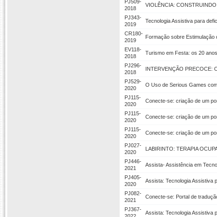
PJ509-
VIOLÊNCIA: CONSTRUINDO
2018
PJ343-
Tecnologia Assistiva para defi
2019
CR180-
Formação sobre Estimulação do
2019
EV118-
Turismo em Festa: os 20 anos
2018
PJ296-
INTERVENÇÃO PRECOCE: O
2018
PJ529-
O Uso de Serious Games como
2020
PJ115-
Conecte-se: criação de um por
2020
PJ115-
Conecte-se: criação de um por
2020
PJ115-
Conecte-se: criação de um por
2020
PJ027-
LABIRINTO: TERAPIA OCU
2020
PJ446-
Assista- Assistência em Tecnol
2021
PJ405-
Assista: Tecnologia Assistiva
2020
PJ082-
Conecte-se: Portal de traduç
2021
PJ367-
Assista: Tecnologia Assistiva
2022