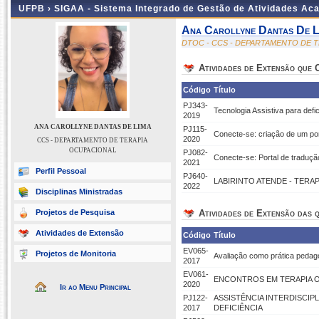
UFPB ›
SIGAA - Sistema Integrado de Gestão de Atividades Ac
Ana Carollyne Dantas De L
DTOC - CCS - DEPARTAMENTO DE 
Atividades de Extensão que
Código
Título
PJ343-
Tecnologia Assistiva para defi
2019
ANA CAROLLYNE DANTAS DE LIMA
PJ115-
Conecte-se: criação de um por
2020
CCS - DEPARTAMENTO DE TERAPIA
OCUPACIONAL
PJ082-
Conecte-se: Portal de traduç
2021
Perfil Pessoal
PJ640-
LABIRINTO ATENDE - TERA
2022
Disciplinas Ministradas
Projetos de Pesquisa
Atividades de Extensão das q
Atividades de Extensão
Código
Título
EV065-
Projetos de Monitoria
Avaliação como prática pedag
2017
EV061-
ENCONTROS EM TERAPIA O
2020
Ir ao Menu Principal
PJ122-
ASSISTÊNCIA INTERDISCI
2017
DEFICIÊNCIA