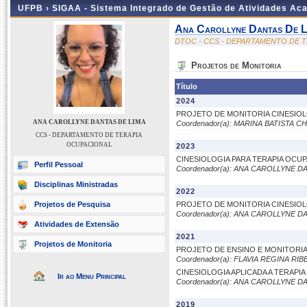
UFPB ›
SIGAA - Sistema Integrado de Gestão de Atividades Ac
Ana Carollyne Dantas De L
DTOC - CCS - DEPARTAMENTO DE 
Projetos de Monitoria
Título
2024
PROJETO DE MONITORIA CINESIOL
ANA CAROLLYNE DANTAS DE LIMA
Coordenador(a): MARINA BATISTA 
CCS - DEPARTAMENTO DE TERAPIA
OCUPACIONAL
2023
CINESIOLOGIA PARA TERAPIA OCU
Perfil Pessoal
Coordenador(a): ANA CAROLLYNE D
Disciplinas Ministradas
2022
Projetos de Pesquisa
PROJETO DE MONITORIA CINESIOL
Coordenador(a): ANA CAROLLYNE D
Atividades de Extensão
2021
Projetos de Monitoria
PROJETO DE ENSINO E MONITORI
Coordenador(a): FLAVIA REGINA R
CINESIOLOGIA APLICADA A TERAPI
Ir ao Menu Principal
Coordenador(a): ANA CAROLLYNE D
2019