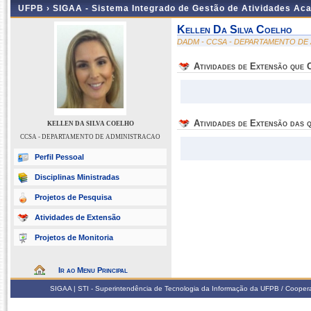
UFPB ›
SIGAA - Sistema Integrado de Gestão de Atividades Ac
Kellen Da Silva Coelho
DADM - CCSA - DEPARTAMENTO DE
Atividades de Extensão que
Atividades de Extensão das q
KELLEN DA SILVA COELHO
CCSA - DEPARTAMENTO DE ADMINISTRACAO
Perfil Pessoal
Disciplinas Ministradas
Projetos de Pesquisa
Atividades de Extensão
Projetos de Monitoria
Ir ao Menu Principal
SIGAA | STI - Superintendência de Tecnologia da Informação da UFPB / Coope