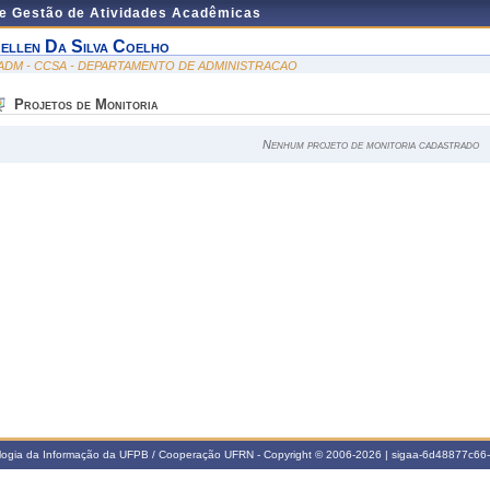
de Gestão de Atividades Acadêmicas
ellen Da Silva Coelho
ADM - CCSA - DEPARTAMENTO DE ADMINISTRACAO
Projetos de Monitoria
Nenhum projeto de monitoria cadastrado
ologia da Informação da UFPB / Cooperação UFRN - Copyright © 2006-2026 | sigaa-6d48877c6