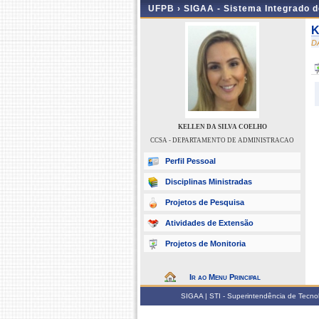
UFPB ›
SIGAA - Sistema Integrado 
K
D
KELLEN DA SILVA COELHO
CCSA - DEPARTAMENTO DE ADMINISTRACAO
Perfil Pessoal
Disciplinas Ministradas
Projetos de Pesquisa
Atividades de Extensão
Projetos de Monitoria
Ir ao Menu Principal
SIGAA | STI - Superintendência de Tecn