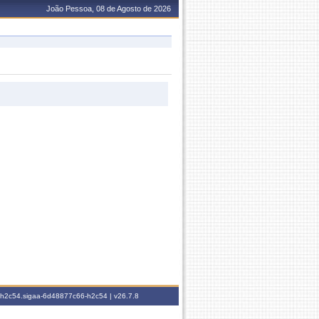
João Pessoa, 08 de Agosto de 2026
6-h2c54.sigaa-6d48877c66-h2c54 |
v26.7.8