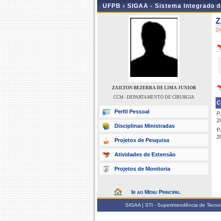
UFPB ›
SIGAA - Sistema Integrado 
Z
D
ZAILTON BEZERRA DE LIMA JUNIOR
CCM - DEPARTAMENTO DE CIRURGIA
C
Perfil Pessoal
P
2
Disciplinas Ministradas
P
2
Projetos de Pesquisa
Atividades de Extensão
Projetos de Monitoria
Ir ao Menu Principal
SIGAA | STI - Superintendência de Tecn