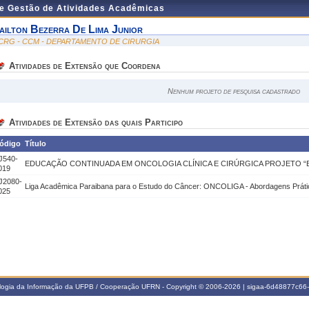
de Gestão de Atividades Acadêmicas
ailton Bezerra De Lima Junior
CRG - CCM - DEPARTAMENTO DE CIRURGIA
Atividades de Extensão que Coordena
Nenhum projeto de pesquisa cadastrado
Atividades de Extensão das quais Participo
ódigo
Título
J540-
EDUCAÇÃO CONTINUADA EM ONCOLOGIA CLÍNICA E CIRÚRGICA PROJETO 
019
J2080-
Liga Acadêmica Paraibana para o Estudo do Câncer: ONCOLIGA - Abordagens Prátic
025
ologia da Informação da UFPB / Cooperação UFRN - Copyright © 2006-2026 | sigaa-6d48877c6