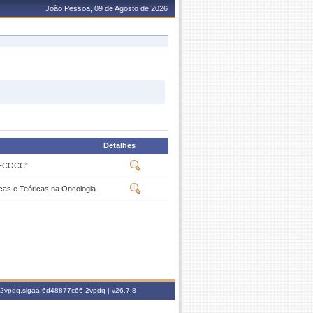
João Pessoa, 09 de Agosto de 2026
Detalhes
“ECOCC”
as e Teóricas na Oncologia
6-2vpdq.sigaa-6d48877c66-2vpdq |
v26.7.8