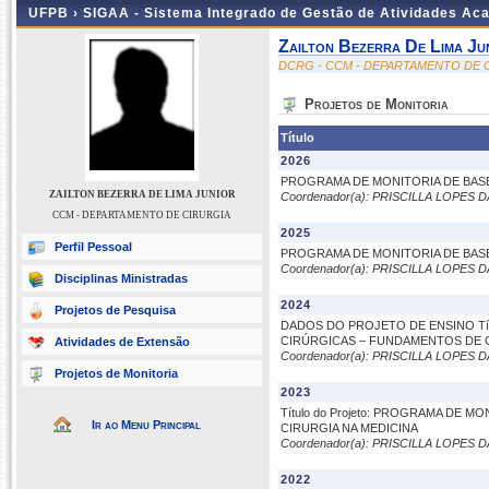
UFPB ›
SIGAA - Sistema Integrado de Gestão de Atividades Ac
Zailton Bezerra De Lima Ju
DCRG - CCM - DEPARTAMENTO DE 
Projetos de Monitoria
Título
2026
PROGRAMA DE MONITORIA DE BASE
ZAILTON BEZERRA DE LIMA JUNIOR
Coordenador(a): PRISCILLA LOPES
CCM - DEPARTAMENTO DE CIRURGIA
2025
Perfil Pessoal
PROGRAMA DE MONITORIA DE BASE
Coordenador(a): PRISCILLA LOPES
Disciplinas Ministradas
2024
Projetos de Pesquisa
DADOS DO PROJETO DE ENSINO Títul
CIRÚRGICAS – FUNDAMENTOS DE C
Atividades de Extensão
Coordenador(a): PRISCILLA LOPES
Projetos de Monitoria
2023
Título do Projeto: PROGRAMA DE 
Ir ao Menu Principal
CIRURGIA NA MEDICINA
Coordenador(a): PRISCILLA LOPES
2022